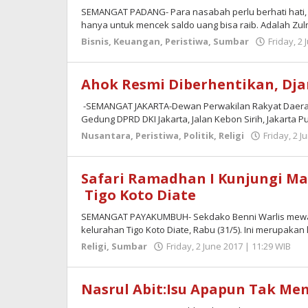
SEMANGAT PADANG- Para nasabah perlu berhati hati,
hanya untuk mencek saldo uang bisa raib. Adalah Zu
Bisnis
,
Keuangan
,
Peristiwa
,
Sumbar
Friday, 2
Ahok Resmi Diberhentikan, Dja
-SEMANGAT JAKARTA-Dewan Perwakilan Rakyat Daerah 
Gedung DPRD DKI Jakarta, Jalan Kebon Sirih, Jakarta 
Nusantara
,
Peristiwa
,
Politik
,
Religi
Friday, 2 J
Safari Ramadhan I Kunjung
Tigo Koto Diate
SEMANGAT PAYAKUMBUH- Sekdako Benni Warlis mewakili
kelurahan Tigo Koto Diate, Rabu (31/5). Ini merupaka
Religi
,
Sumbar
Friday, 2 June 2017 | 11:29 WIB
b
Zu
Nasrul Abit:Isu Apapun Tak M