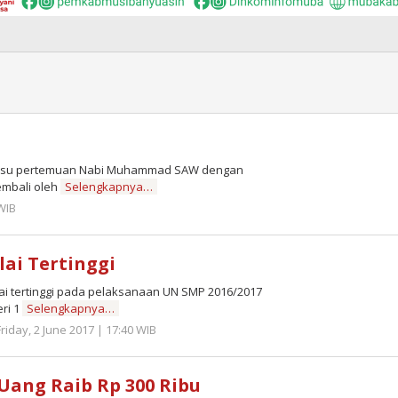
i bisu pertemuan Nabi Muhammad SAW dengan
embali oleh
Selengkapnya…
 WIB
by
Zulnadi
lai Tertinggi
i tertinggi pada pelaksanaan UN SMP 2016/2017
eri 1
Selengkapnya…
Friday, 2 June 2017 | 17:40 WIB
by
Zulnadi
 Uang Raib Rp 300 Ribu