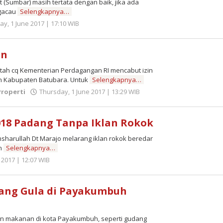
Sumbar) masih tertata dengan baik, jika ada
ngacau
Selengkapnya…
y, 1 June 2017 | 17:10 WIB
by
Zulnadi
an
tah cq Kementerian Perdagangan RI mencabut izin
n Kabupaten Batubara. Untuk
Selengkapnya…
Properti
Thursday, 1 June 2017 | 13:29 WIB
by
Zulnadi
18 Padang Tanpa Iklan Rokok
harullah Dt Marajo melarang iklan rokok beredar
uh
Selengkapnya…
 2017 | 12:07 WIB
by
Zulnadi
ang Gula di Payakumbuh
an makanan di kota Payakumbuh, seperti gudang