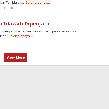
lan Tan Malaka,
Selengkapnya…
11:51 WIB
by
Zulnadi
aTilawah Dipenjara
menyangka bahwa tilawahnya di penjara kini bisa
ur’an
Selengkapnya…
IB
by
Zulnadi
View More