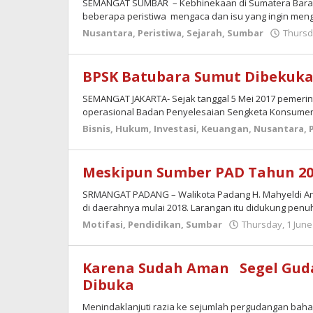
SEMANGAT SUMBAR – Kebhinekaan di Sumatera Barat (
beberapa peristiwa mengaca dan isu yang ingin me
Nusantara
,
Peristiwa
,
Sejarah
,
Sumbar
Thursda
BPSK Batubara Sumut Dibekuk
SEMANGAT JAKARTA- Sejak tanggal 5 Mei 2017 pemerin
operasional Badan Penyelesaian Sengketa Konsume
Bisnis
,
Hukum
,
Investasi
,
Keuangan
,
Nusantara
,
Meskipun Sumber PAD Tahun 20
SRMANGAT PADANG – Walikota Padang H. Mahyeldi Ans
di daerahnya mulai 2018. Larangan itu didukung pen
Motifasi
,
Pendidikan
,
Sumbar
Thursday, 1 June
Karena Sudah Aman Segel Gud
Dibuka
Menindaklanjuti razia ke sejumlah pergudangan bah