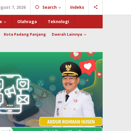
ugust 7, 2026
Search
Indeks
e
Olahraga
Teknologi
Kota Padang Panjang
Daerah Lainnya