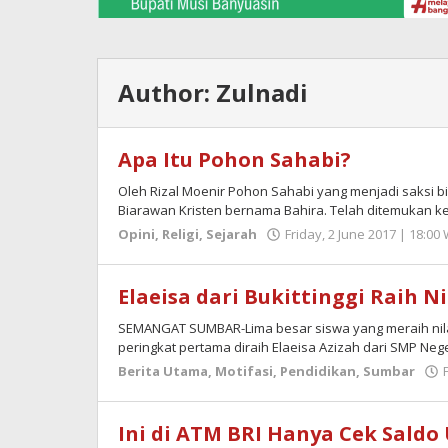
Author:
Zulnadi
Apa Itu Pohon Sahabi?
Oleh Rizal Moenir Pohon Sahabi yang menjadi saks
Biarawan Kristen bernama Bahira. Telah ditemukan k
Opini
,
Religi
,
Sejarah
Friday, 2 June 2017 | 18:00
Elaeisa dari Bukittinggi Raih Ni
SEMANGAT SUMBAR-Lima besar siswa yang meraih nila
peringkat pertama diraih Elaeisa Azizah dari SMP Neg
Berita Utama
,
Motifasi
,
Pendidikan
,
Sumbar
Ini di ATM BRI Hanya Cek Saldo