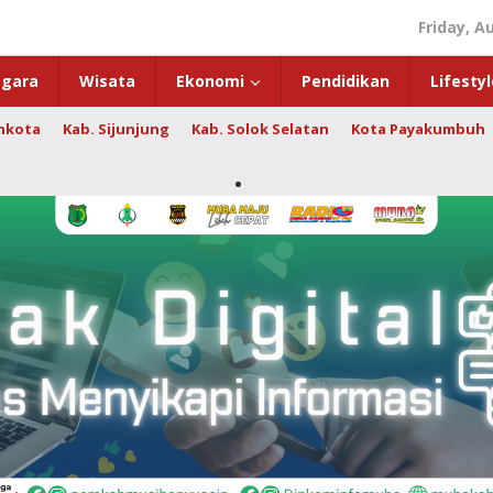
Friday, A
gara
Wisata
Ekonomi
Pendidikan
Lifestyl
hkota
Kab. Sijunjung
Kab. Solok Selatan
Kota Payakumbuh