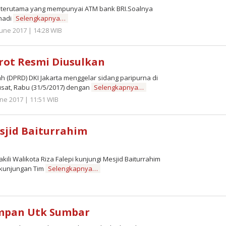
 terutama yang mempunyai ATM bank BRI.Soalnya
lnadi
Selengkapnya…
 June 2017 | 14:28 WIB
by
Zulnadi
rot Resmi Diusulkan
(DPRD) DKI Jakarta menggelar sidang paripurna di
Pusat, Rabu (31/5/2017) dengan
Selengkapnya…
une 2017 | 11:51 WIB
by
Zulnadi
i Masjid Baiturrahim
 Walikota Riza Falepi kunjungi Mesjid Baiturrahim
n kunjungan Tim
Selengkapnya…
y
lnadi
empan Utk Sumbar