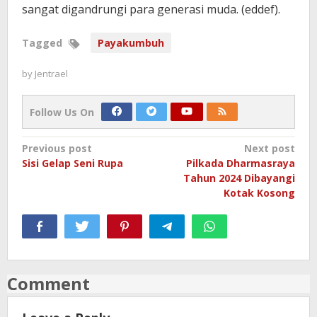
sangat digandrungi para generasi muda. (eddef).
Tagged
Payakumbuh
by
Jentrael
Follow Us On
Post
Previous post
Next post
Sisi Gelap Seni Rupa
Pilkada Dharmasraya
navigation
Tahun 2024 Dibayangi
Kotak Kosong
Comment