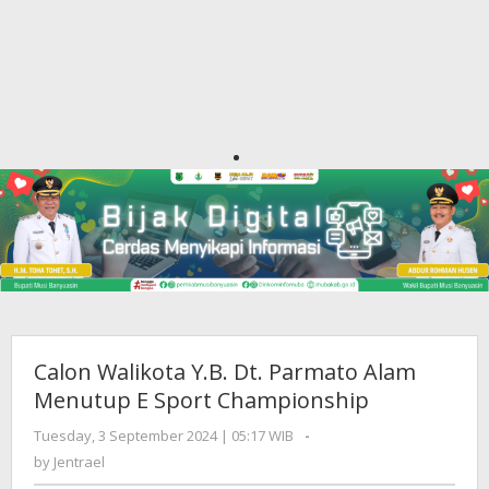
Calon Walikota Y.B. Dt. Parmato Alam
Menutup E Sport Championship
Tuesday, 3 September 2024 | 05:17 WIB
by
-
Jentrael
by
Jentrael