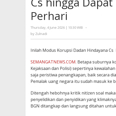
Cs hingga Dapat 
Perhari
Thursday, 4 June 2026 | 10:30 WIB
by
-
Zulnadi
by
Zulnadi
Inilah Modus Korupsi Dadan Hindayana Cs 
SEMANGATNEWS.COM.
Betapa suburnya ko
Kejaksaan dan Polisi) sepertinya kewalahan 
saja peristiwa penangkapan, baik secara d
Pemalak uang negara itu sudah masuk ke be
Ditengah hebohnya kritik nitizen soal maka
penyelidikan dan penyidikan yang klimaknya 
BGN ditangkap dan langsung ditahan untuk