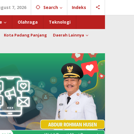
ugust 7, 2026
Search
Indeks
e
Olahraga
Teknologi
Kota Padang Panjang
Daerah Lainnya