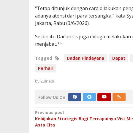
“Tetap ditunjuk dengan cara dilakukan peng
adanya atensi dari para tersangka,” kata Sy
Jakarta, Rabu (3/6/2026).
Selain itu Dadan Cs juga diduga melakuka
menjabat.**
Tagged
Dadan Hindayana
Dapat
Perhari
by
Zulnadi
Follow Us On
Post
Previous post
Kebijakan Strategis Bagi Tercapainya Visi-Mis
navigation
Asta Cita