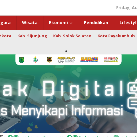
Friday, A
gara
Wisata
Ekonomi
Pendidikan
Lifestyl
hkota
Kab. Sijunjung
Kab. Solok Selatan
Kota Payakumbuh