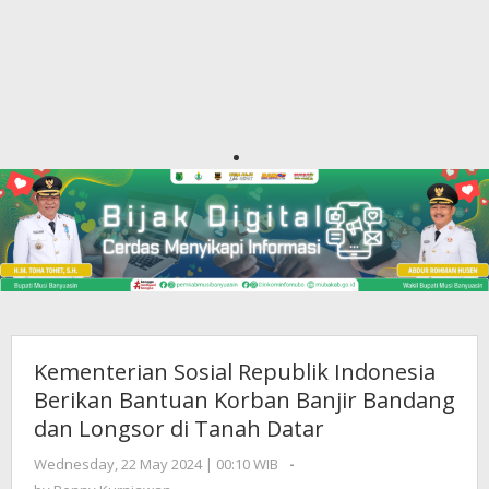
Kementerian Sosial Republik Indonesia
Berikan Bantuan Korban Banjir Bandang
dan Longsor di Tanah Datar
Wednesday, 22 May 2024 | 00:10 WIB
by
-
Benny