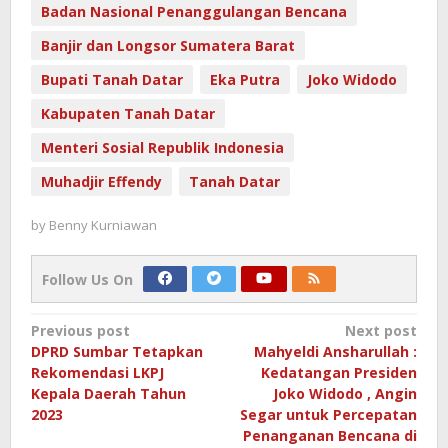
Badan Nasional Penanggulangan Bencana
Banjir dan Longsor Sumatera Barat
Bupati Tanah Datar
Eka Putra
Joko Widodo
Kabupaten Tanah Datar
Menteri Sosial Republik Indonesia
Muhadjir Effendy
Tanah Datar
by
Benny Kurniawan
Follow Us On
Post
Previous post
Next post
DPRD Sumbar Tetapkan
Mahyeldi Ansharullah :
navigation
Rekomendasi LKPJ
Kedatangan Presiden
Kepala Daerah Tahun
Joko Widodo , Angin
2023
Segar untuk Percepatan
Penanganan Bencana di