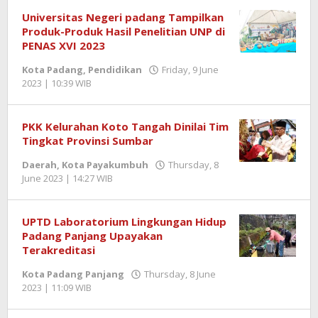
Kurniawan
Universitas Negeri padang Tampilkan
Produk-Produk Hasil Penelitian UNP di
PENAS XVI 2023
Kota Padang
,
Pendidikan
Friday, 9 June
2023 | 10:39 WIB
by
Benny
Kurniawan
PKK Kelurahan Koto Tangah Dinilai Tim
Tingkat Provinsi Sumbar
Daerah
,
Kota Payakumbuh
Thursday, 8
June 2023 | 14:27 WIB
by
Jentrael
UPTD Laboratorium Lingkungan Hidup
Padang Panjang Upayakan
Terakreditasi
Kota Padang Panjang
Thursday, 8 June
2023 | 11:09 WIB
by
Benny
Kurniawan