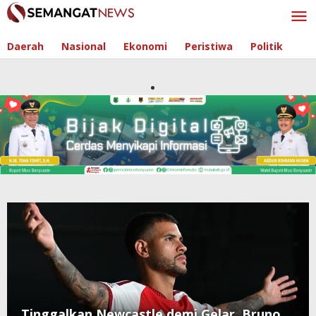
Skip
to
content
Daerah
Nasional
Ekonomi
Peristiwa
Politik
Tinggalkan Newcastle demi Gelar, Bruno