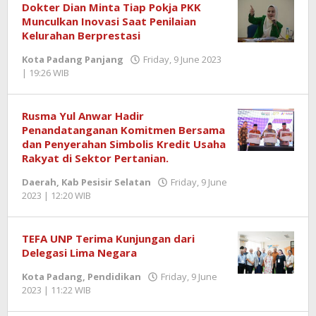
Dokter Dian Minta Tiap Pokja PKK
Munculkan Inovasi Saat Penilaian
Kelurahan Berprestasi
Kota Padang Panjang
Friday, 9 June 2023
| 19:26 WIB
by
Benny
Kurniawan
Rusma Yul Anwar Hadir
Penandatanganan Komitmen Bersama
dan Penyerahan Simbolis Kredit Usaha
Rakyat di Sektor Pertanian.
Daerah
,
Kab Pesisir Selatan
Friday, 9 June
2023 | 12:20 WIB
by
Benny
Kurniawan
TEFA UNP Terima Kunjungan dari
Delegasi Lima Negara
Kota Padang
,
Pendidikan
Friday, 9 June
2023 | 11:22 WIB
by
Benny