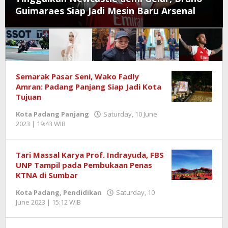
Guimaraes Siap Jadi Mesin Baru Arsenal
Semangat
Semarak Pasar Seni, Wako Fadly
Amran: Padang Panjang Siap Jadi Kota
News
Tujuan
Kota Padang Panjang
Saturday, 10 June
2023 | 19:43 WIB
by
Benny
Kurniawan
Tari Massal Karya Prof. Indrayuda, FBS
UNP Tampil pada Pembukaan Penas
KTNA di Sumbar
Kota Padang
,
Pendidikan
Saturday, 10
June 2023 | 15:12 WIB
by
Benny
Kurniawan