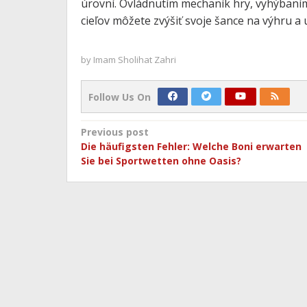
úrovní. Ovládnutím mechaník hry, vyhýbaní
cieľov môžete zvýšiť svoje šance na výhru a 
by
Imam Sholihat Zahri
Follow Us On
Post
Previous post
Die häufigsten Fehler: Welche Boni erwarten
navigation
Sie bei Sportwetten ohne Oasis?