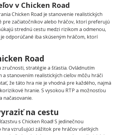
eľov v Chicken Road
ania Chicken Road je stanovenie realistických
é pre začiatočníkov alebo hráčov, ktorí preferujú
onúkajú strednú cestu medzi rizikom a odmenou,
mi je odporúčané iba skúseným hráčom, ktorí
hicken Road
ručnosti, stratégie a šťastia. Ovládnutím
a stanovením realistických cieľov môžu hráči
ätať, že táto hra nie je vhodná pre každého, najmä
okorizikové hranie. S vysokou RTP a možnosťou
a načasovanie.
yraziť na cestu
víťazstvu s Chicken Road! S jedinečnou
 hra vzrušujúci zážitok pre hráčov všetkých