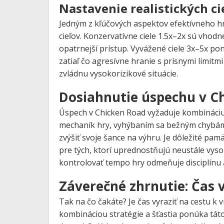
Nastavenie realistických ci
Jedným z kľúčových aspektov efektívneho hr
cieľov. Konzervatívne ciele 1.5x–2x sú vhodn
opatrnejší prístup. Vyvážené ciele 3x–5x p
zatiaľ čo agresívne hranie s prísnymi limit
zvládnu vysokorizikové situácie.
Dosiahnutie úspechu v C
Úspech v Chicken Road vyžaduje kombináciu z
mechaník hry, vyhýbaním sa bežným chybám 
zvýšiť svoje šance na výhru. Je dôležité pam
pre tých, ktorí uprednostňujú neustále vys
kontrolovať tempo hry odmeňuje disciplínu 
Záverečné zhrnutie: Čas v
Tak na čo čakáte? Je čas vyraziť na cestu k 
kombináciou stratégie a šťastia ponúka táto