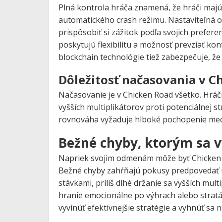
Plná kontrola hráča znamená, že hráči maj
automatického crash režimu. Nastaviteľná o
prispôsobiť si zážitok podľa svojich prefer
poskytujú flexibilitu a možnosť prevziať ko
blockchain technológie tiež zabezpečuje, ž
Dôležitosť načasovania v C
Načasovanie je v Chicken Road všetko. Hráči
vyšších multiplikátorov proti potenciálnej s
rovnováha vyžaduje hlboké pochopenie mech
Bežné chyby, ktorým sa 
Napriek svojim odmenám môže byť Chicken 
Bežné chyby zahŕňajú pokusy predpovedať u
stávkami, príliš dlhé držanie sa vyšších mul
hranie emocionálne po výhrach alebo strat
vyvinúť efektívnejšie stratégie a vyhnúť sa