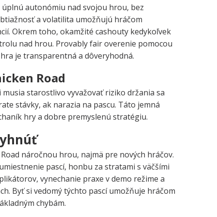
ú úplnú autonómiu nad svojou hrou, bez
btiažnosť a volatilita umožňujú hráčom
encií. Okrem toho, okamžité cashouty kedykoľvek
ntrolu nad hrou. Provably fair overenie pomocou
e hra je transparentná a dôveryhodná.
hicken Road
 musia starostlivo vyvažovať riziko držania sa
trate stávky, ak narazia na pascu. Táto jemná
aník hry a dobre premyslenú stratégiu.
vyhnúť
Road náročnou hrou, najmä pre nových hráčov.
miestnenie pascí, honbu za stratami s väčšími
tiplikátorov, vynechanie praxe v demo režime a
ách. Byť si vedomý týchto pascí umožňuje hráčom
 nákladným chybám.