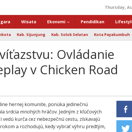
Thursday, Au
gara
Wisata
Ekonomi
Pendidikan
Lifestyl
hkota
Kab. Sijunjung
Kab. Solok Selatan
Kota Payakumbuh
 víťazstvu: Ovládanie
eplay v Chicken Road
nline hernej komunite, ponúka jedinečnú
kala srdcia mnohých hráčov. Jedným z kľúčových
áči vedú kurča cez nebezpečnú cestu, získavajú
krokom a rozhodujú, kedy vybrať výhru predtým,