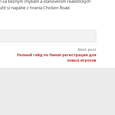
m sa bežným chybám a stanovením realistických
užiť si napätie z hrania Chicken Road.
Next post
Полный гайд по Пинап регистрация для
новых игроков