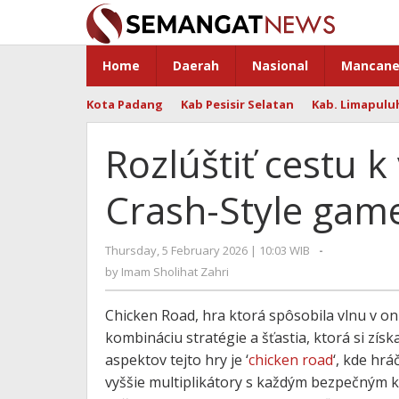
Skip
to
content
Home
Daerah
Nasional
Mancane
Kota Padang
Kab Pesisir Selatan
Kab. Limapulu
Rozlúštiť cestu k
Crash-Style gam
Thursday, 5 February 2026 | 10:03 WIB
by
-
Imam
by
Imam Sholihat Zahri
Sholihat
Zahri
Chicken Road, hra ktorá spôsobila vlnu v o
kombináciu stratégie a šťastia, ktorá si zís
aspektov tejto hry je ‘
chicken road
‘, kde hr
vyššie multiplikátory s každým bezpečným 