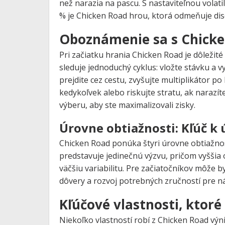
než narazia na pascu. S nastaviteľnou volat
% je Chicken Road hrou, ktorá odmeňuje disc
Oboznámenie sa s Chick
Pri začiatku hrania Chicken Road je dôležit
sleduje jednoduchý cyklus: vložte stávku a 
prejdite cez cestu, zvyšujte multiplikátor
kedykoľvek alebo riskujte stratu, ak narazí
výberu, aby ste maximalizovali zisky.
Úrovne obtiažnosti: Kľúč k
Chicken Road ponúka štyri úrovne obtiažnos
predstavuje jedinečnú výzvu, pričom vyššia
väčšiu variabilitu. Pre začiatočníkov môže 
dôvery a rozvoj potrebných zručností pre ná
Kľúčové vlastnosti, ktoré
Niekoľko vlastností robí z Chicken Road výn