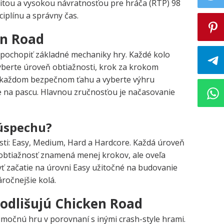
ilitou a vysokou návratnosťou pre hráča (RTP) 98
iplínu a správny čas.
en Road
é pochopiť základné mechaniky hry. Každé kolo
vyberte úroveň obtiažnosti, krok za krokom
 po každom bezpečnom ťahu a vyberte výhru
te na pascu. Hlavnou zručnosťou je načasovanie
 úspechu?
ti: Easy, Medium, Hard a Hardcore. Každá úroveň
 obtiažnosť znamená menej krokov, ale oveľa
byť začatie na úrovni Easy užitočné na budovanie
ročnejšie kolá.
 odlišujú Chicken Road
imočnú hru v porovnaní s inými crash-style hrami.