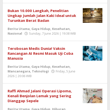
Berita
SemangatNews
Bukan 10.000 Langkah, Penelitian
Ungkap Jumlah Jalan Kaki Ideal untuk
Turunkan Berat Badan
Berita Utama
,
Gaya Hidup
,
Kesehatan
,
Nasional
Sunday, 7 June 2026 | 19:38 WIB
by
Berita
SemangatNews
Terobosan Medis Dunia! Vaksin
Rancangan AI Resmi Masuk Uji Coba
Manusia
Berita Utama
,
Gaya Hidup
,
Kesehatan
,
Mancanegara
,
Teknologi
Friday, 5 June
2026 | 20:06 WIB
by
Berita
SemangatNews
Raffi Ahmad Jalani Operasi Lipoma,
Kenali Benjolan Lemak yang Sering
Dianggap Sepele
Berita Utama
,
Gaya Hidup
,
Hiburan
,