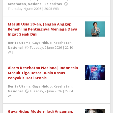
Kesehatan
,
Nasional
,
Selebritas
Thursday, 4 June 2026 | 20:03 WIB
by
Berita
SemangatNews
Masuk Usia 30-an, Jangan Anggap
Remeh! Ini Pentingnya Menjaga Daya
Ingat Sejak Dini
Berita Utama
,
Gaya Hidup
,
Kesehatan
,
Nasional
Tuesday, 2 June 2026 | 22:10
WIB
by
Berita
SemangatNews
Alarm Kesehatan Nasional, Indonesia
Masuk Tiga Besar Dunia Kasus
Penyakit Hati Kronis
Berita Utama
,
Gaya Hidup
,
Kesehatan
,
Nasional
Tuesday, 2 June 2026 | 22:04
WIB
by
Berita
SemangatNews
Gaya Hidup Modern Jadi Ancaman,