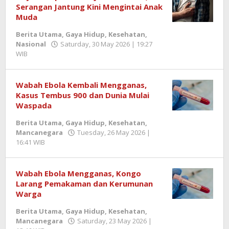
Serangan Jantung Kini Mengintai Anak
Muda
Berita Utama
,
Gaya Hidup
,
Kesehatan
,
Nasional
Saturday, 30 May 2026 | 19:27
WIB
by
Berita
SemangatNews
Wabah Ebola Kembali Mengganas,
Kasus Tembus 900 dan Dunia Mulai
Waspada
Berita Utama
,
Gaya Hidup
,
Kesehatan
,
Mancanegara
Tuesday, 26 May 2026 |
16:41 WIB
by
Berita
SemangatNews
Wabah Ebola Mengganas, Kongo
Larang Pemakaman dan Kerumunan
Warga
Berita Utama
,
Gaya Hidup
,
Kesehatan
,
Mancanegara
Saturday, 23 May 2026 |