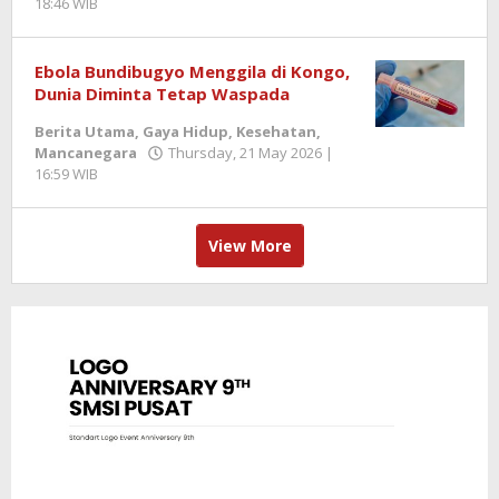
18:46 WIB
by
Berita
SemangatNews
Ebola Bundibugyo Menggila di Kongo,
Dunia Diminta Tetap Waspada
Berita Utama
,
Gaya Hidup
,
Kesehatan
,
Mancanegara
Thursday, 21 May 2026 |
16:59 WIB
by
Berita
SemangatNews
View More