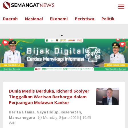
Skip
to
content
Daerah
Nasional
Ekonomi
Peristiwa
Politik
Dunia Medis Berduka, Richard Scolyer
Tinggalkan Warisan Berharga dalam
Perjuangan Melawan Kanker
Berita Utama
,
Gaya Hidup
,
Kesehatan
,
Mancanegara
Monday, 8 June 2026 | 19:45
WIB
by