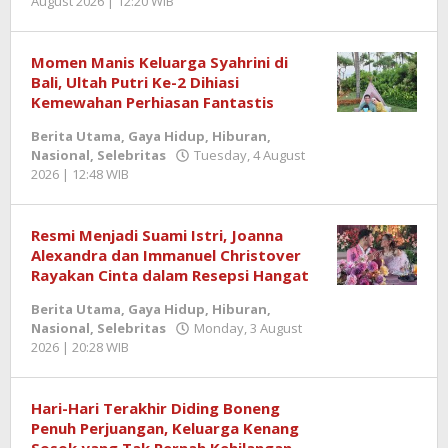
August 2026 | 12:20 WIB
by
Berita
SemangatNews
Momen Manis Keluarga Syahrini di
Bali, Ultah Putri Ke-2 Dihiasi
Kemewahan Perhiasan Fantastis
Berita Utama
,
Gaya Hidup
,
Hiburan
,
Nasional
,
Selebritas
Tuesday, 4 August
2026 | 12:48 WIB
by
Berita
SemangatNews
Resmi Menjadi Suami Istri, Joanna
Alexandra dan Immanuel Christover
Rayakan Cinta dalam Resepsi Hangat
Berita Utama
,
Gaya Hidup
,
Hiburan
,
Nasional
,
Selebritas
Monday, 3 August
2026 | 20:28 WIB
by
Berita
SemangatNews
Hari-Hari Terakhir Diding Boneng
Penuh Perjuangan, Keluarga Kenang