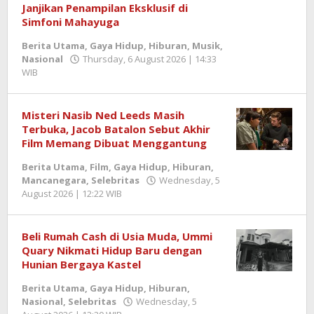
Gaya
Janjikan Penampilan Eksklusif di
Hidup
,
Simfoni Mahayuga
Hiburan
,
Berita Utama
,
Gaya Hidup
,
Hiburan
,
Musik
,
Musik
,
Nasional
Thursday, 6 August 2026 | 14:33
Nasional
WIB
by
Berita
Thursday,
SemangatNews
6
August
Misteri Nasib Ned Leeds Masih
2026
Terbuka, Jacob Batalon Sebut Akhir
|
Film Memang Dibuat Menggantung
14:35
WIB
Berita Utama
,
Film
,
Gaya Hidup
,
Hiburan
,
by
Mancanegara
,
Selebritas
Wednesday, 5
Berita
August 2026 | 12:22 WIB
by
SemangatNews
Berita
SemangatNews
Beli Rumah Cash di Usia Muda, Ummi
Quary Nikmati Hidup Baru dengan
Hunian Bergaya Kastel
Berita Utama
,
Gaya Hidup
,
Hiburan
,
Nasional
,
Selebritas
Wednesday, 5