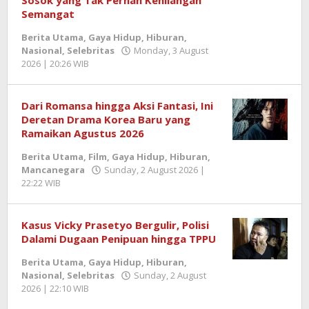
Sosok yang Tak Pernah Kehilangan
Semangat
Berita Utama
,
Gaya Hidup
,
Hiburan
,
Nasional
,
Selebritas
Monday, 3 August
2026 | 20:26 WIB
by
Berita
SemangatNews
Dari Romansa hingga Aksi Fantasi, Ini
Deretan Drama Korea Baru yang
Ramaikan Agustus 2026
Berita Utama
,
Film
,
Gaya Hidup
,
Hiburan
,
Mancanegara
Sunday, 2 August 2026 |
22:22 WIB
by
Berita
SemangatNews
Kasus Vicky Prasetyo Bergulir, Polisi
Dalami Dugaan Penipuan hingga TPPU
Berita Utama
,
Gaya Hidup
,
Hiburan
,
Nasional
,
Selebritas
Sunday, 2 August
2026 | 22:10 WIB
by
Berita