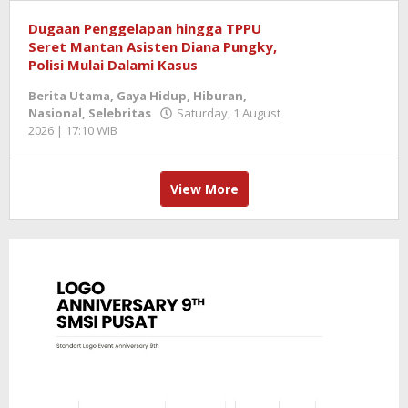
SemangatNews
Dugaan Penggelapan hingga TPPU
Seret Mantan Asisten Diana Pungky,
Polisi Mulai Dalami Kasus
Berita Utama
,
Gaya Hidup
,
Hiburan
,
Nasional
,
Selebritas
Saturday, 1 August
2026 | 17:10 WIB
by
Berita
SemangatNews
View More