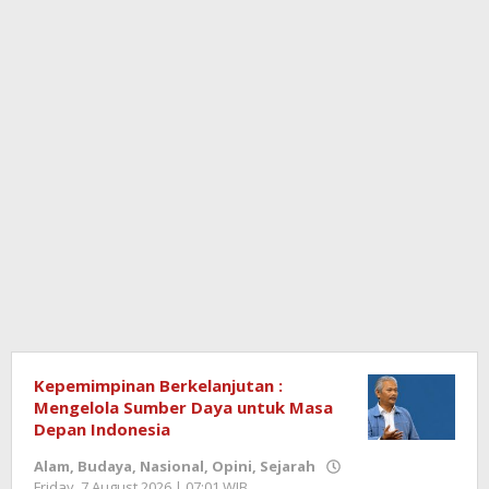
Semangat
Kepemimpinan Berkelanjutan :
Mengelola Sumber Daya untuk Masa
News
Depan Indonesia
Alam
,
Budaya
,
Nasional
,
Opini
,
Sejarah
Friday, 7 August 2026 | 07:01 WIB
by