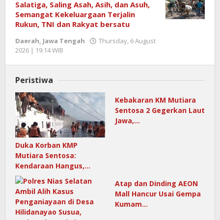
Salatiga, Saling Asah, Asih, dan Asuh,
Semangat Kekeluargaan Terjalin
Rukun, TNI dan Rakyat bersatu
Daerah
,
Jawa Tengah
Thursday, 6 August
2026 | 19:14 WIB
by
Redaktur
Semangatnews
Peristiwa
Kebakaran KM Mutiara
Sentosa 2 Gegerkan Laut
Jawa,…
Duka Korban KMP
Mutiara Sentosa:
Kendaraan Hangus,…
Atap dan Dinding AEON
Mall Hancur Usai Gempa
Kumam…