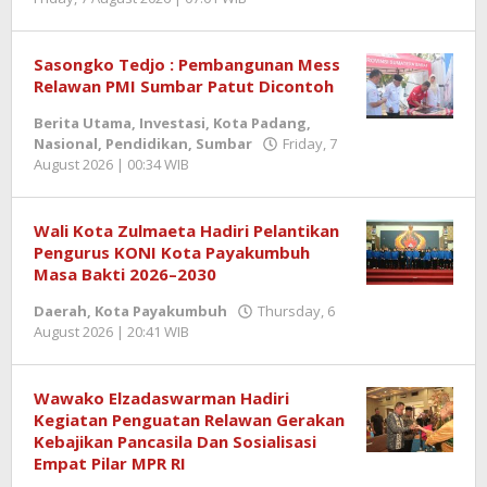
Zulnadi
Sasongko Tedjo : Pembangunan Mess
Relawan PMI Sumbar Patut Dicontoh
Berita Utama
,
Investasi
,
Kota Padang
,
Nasional
,
Pendidikan
,
Sumbar
Friday, 7
August 2026 | 00:34 WIB
by
Hammand
SHZ
Wali Kota Zulmaeta Hadiri Pelantikan
Pengurus KONI Kota Payakumbuh
Masa Bakti 2026–2030
Daerah
,
Kota Payakumbuh
Thursday, 6
August 2026 | 20:41 WIB
by
Jentrael
Wawako Elzadaswarman Hadiri
Kegiatan Penguatan Relawan Gerakan
Kebajikan Pancasila Dan Sosialisasi
Empat Pilar MPR RI