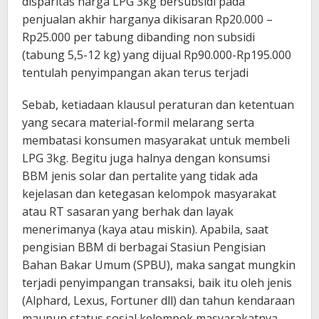
disparitas harga LPG 3kg bersubsidi pada
penjualan akhir harganya dikisaran Rp20.000 –
Rp25.000 per tabung dibanding non subsidi
(tabung 5,5-12 kg) yang dijual Rp90.000-Rp195.000
tentulah penyimpangan akan terus terjadi
Sebab, ketiadaan klausul peraturan dan ketentuan
yang secara material-formil melarang serta
membatasi konsumen masyarakat untuk membeli
LPG 3kg. Begitu juga halnya dengan konsumsi
BBM jenis solar dan pertalite yang tidak ada
kejelasan dan ketegasan kelompok masyarakat
atau RT sasaran yang berhak dan layak
menerimanya (kaya atau miskin). Apabila, saat
pengisian BBM di berbagai Stasiun Pengisian
Bahan Bakar Umum (SPBU), maka sangat mungkin
terjadi penyimpangan transaksi, baik itu oleh jenis
(Alphard, Lexus, Fortuner dll) dan tahun kendaraan
maupun status sosial kelompok masyarakatnya.