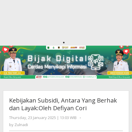
Kebijakan Subsidi, Antara Yang Berhak
dan Layak:Oleh Defiyan Cori
Thursday, 23 January 2025 | 13:03 WIB
by
-
Zulnadi
by
Zulnadi