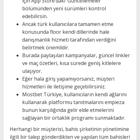
için App Store’daki ‘Güncellemeler‘
bölümünden yeni sürümleri kontrol
edebilirsin.
Ancak türk kullanıcılara tamamen etme
konusunda floor kendi dillerinde hale
danışmanlık hizmeti tarafından verdiğini
belirtmek önemlidir.
Burada paylaşılan kampanyalar, güncel linkler
ve maç özetleri, kısa sürede geniş kitlelere
ulaşıyor.
Eğer hala giriş yapamıyorsanız, müşteri
hizmetleri ile iletişime geçebilirsiniz.
Mostbet Türkiye, kullanıcıların kendi ağlarını
kullanarak platformu tanıtmalarını empieza
bunun karşılığında gelir elde etmelerini
sağlayan bir ortaklık programı sunmaktadır.
Herhangi bir müşterisi, bahis şirketinin yönetimine
ilgili bir talep gönderdikten ve yapılan tüm bahisleri