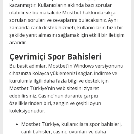
kazanmıştır. Kullanıcıların aklında bazı sorular
olabilir ve bu makalede Mostbet hakkında sıkça
sorulan soruları ve cevaplarını bulacaksınız. Aynı
zamanda canlı destek hizmeti, kullanıcıların hızlı bir
şekilde yanıt almasını sağlamak için etkili bir iletişim
aracıdır.
Çevrimiçi Spor Bahisleri
Bu basit adımlar, Mostbet’in Windows versiyonunu
cihazınıza kolayca yüklemenizi sağlar. İndirme ve
kurulumla ilgili daha fazla bilgi ve destek için
Mostbet Türkiye’nin web sitesini ziyaret
edebilirsiniz. Casino’nun durante çarpıcı
özelliklerinden biri, zengin ve çeşitli oyun
koleksiyonudur.
Mostbet Türkiye, kullanıcılara spor bahisleri,
canlı bahisler, casino oyunları ve daha