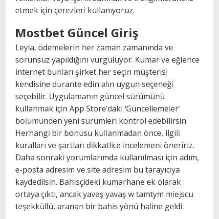
etmek için çerezleri kullanıyoruz.
Mostbet Güncel Giriş
Leyla, ödemelerin her zaman zamanında ve
sorunsuz yapıldığını vurguluyor. Kumar ve eğlence
internet bunları şirket her seçin müşterisi
kendisine durante edin alın uygun seçeneği
seçebilir. Uygulamanın güncel sürümünü
kullanmak için App Store’daki ‘Güncellemeler‘
bölümünden yeni sürümleri kontrol edebilirsin.
Herhangi bir bonusu kullanmadan önce, ilgili
kuralları ve şartları dikkatlice incelemeni öneririz.
Daha sonraki yorumlarımda kullanılması için adım,
e-posta adresim ve site adresim bu tarayıcıya
kaydedilsin. Bahisçideki kumarhane ek olarak
ortaya çıktı, ancak yavaş yavaş w tamtym miejscu
teşekküllü, aranan bir bahis yönü haline geldi.