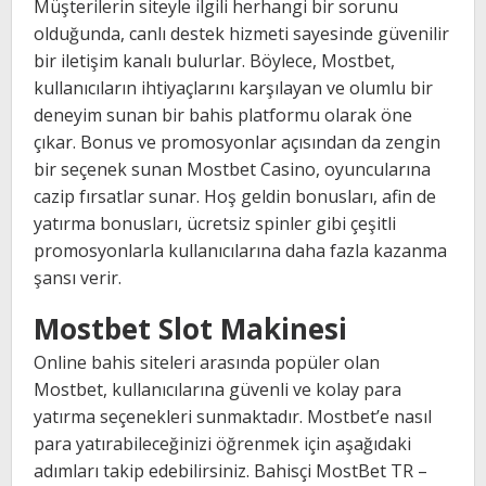
Müşterilerin siteyle ilgili herhangi bir sorunu
olduğunda, canlı destek hizmeti sayesinde güvenilir
bir iletişim kanalı bulurlar. Böylece, Mostbet,
kullanıcıların ihtiyaçlarını karşılayan ve olumlu bir
deneyim sunan bir bahis platformu olarak öne
çıkar. Bonus ve promosyonlar açısından da zengin
bir seçenek sunan Mostbet Casino, oyuncularına
cazip fırsatlar sunar. Hoş geldin bonusları, afin de
yatırma bonusları, ücretsiz spinler gibi çeşitli
promosyonlarla kullanıcılarına daha fazla kazanma
şansı verir.
Mostbet Slot Makinesi
Online bahis siteleri arasında popüler olan
Mostbet, kullanıcılarına güvenli ve kolay para
yatırma seçenekleri sunmaktadır. Mostbet’e nasıl
para yatırabileceğinizi öğrenmek için aşağıdaki
adımları takip edebilirsiniz. Bahisçi MostBet TR –