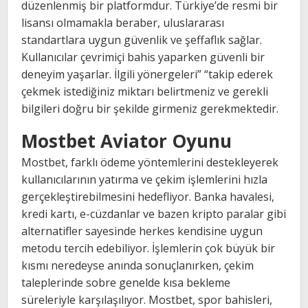
düzenlenmiş bir platformdur. Türkiye’de resmi bir
lisansı olmamakla beraber, uluslararası
standartlara uygun güvenlik ve şeffaflık sağlar.
Kullanıcılar çevrimiçi bahis yaparken güvenli bir
deneyim yaşarlar. İlgili yönergeleri” “takip ederek
çekmek istediğiniz miktarı belirtmeniz ve gerekli
bilgileri doğru bir şekilde girmeniz gerekmektedir.
Mostbet Aviator Oyunu
Mostbet, farklı ödeme yöntemlerini destekleyerek
kullanıcılarının yatırma ve çekim işlemlerini hızla
gerçekleştirebilmesini hedefliyor. Banka havalesi,
kredi kartı, e-cüzdanlar ve bazen kripto paralar gibi
alternatifler sayesinde herkes kendisine uygun
metodu tercih edebiliyor. İşlemlerin çok büyük bir
kısmı neredeyse anında sonuçlanırken, çekim
taleplerinde sobre genelde kısa bekleme
süreleriyle karşılaşılıyor. Mostbet, spor bahisleri,