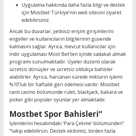
Uygulama hakkında daha fazla bilgi ve destek
için Mostbet Türkiye’nin web sitesini ziyaret
edebilirsiniz.
Ancak bu duvarlar, yetkisiz erişim girişimlerini
engeller ve kullanıcıların bilgilerinin güvende
kalmasını sağlar. Ayrıca, mevcut kullanıcılar için
i̇ndir uygulaması Most Bet’ten içinde sadakat almak
programı sunulmaktadır. Üyeler düzenli olarak
ücretsiz dönüşler ve ücretsiz oldukça bahisler
alabilirler. Ayrıca, harcanan sürede miktarın işlemi
%10’luk bir haftalık geri ödemesi vardır. Mostbet
canlı casino bölümünde rulet, blackjack, bakara ve
poker gibi popüler oyunlar yer almaktadır.
Mostbet Spor Bahisleri”
İşlemlerini hesabındaki ‘Para Çekme’ bölümünden”
“takip edebilirsin. Destek ekibimiz, birden fazla