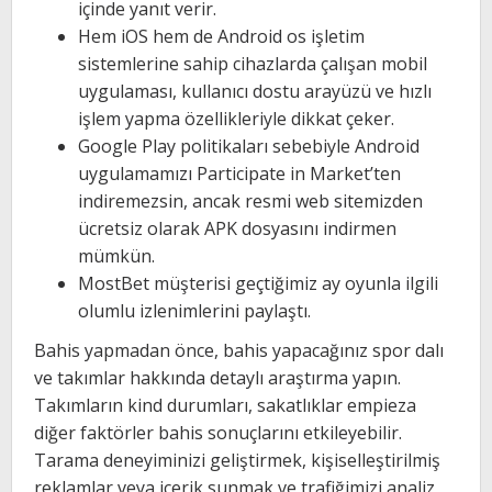
içinde yanıt verir.
Hem iOS hem de Android os işletim
sistemlerine sahip cihazlarda çalışan mobil
uygulaması, kullanıcı dostu arayüzü ve hızlı
işlem yapma özellikleriyle dikkat çeker.
Google Play politikaları sebebiyle Android
uygulamamızı Participate in Market’ten
indiremezsin, ancak resmi web sitemizden
ücretsiz olarak APK dosyasını indirmen
mümkün.
MostBet müşterisi geçtiğimiz ay oyunla ilgili
olumlu izlenimlerini paylaştı.
Bahis yapmadan önce, bahis yapacağınız spor dalı
ve takımlar hakkında detaylı araştırma yapın.
Takımların kind durumları, sakatlıklar empieza
diğer faktörler bahis sonuçlarını etkileyebilir.
Tarama deneyiminizi geliştirmek, kişiselleştirilmiş
reklamlar veya içerik sunmak ve trafiğimizi analiz