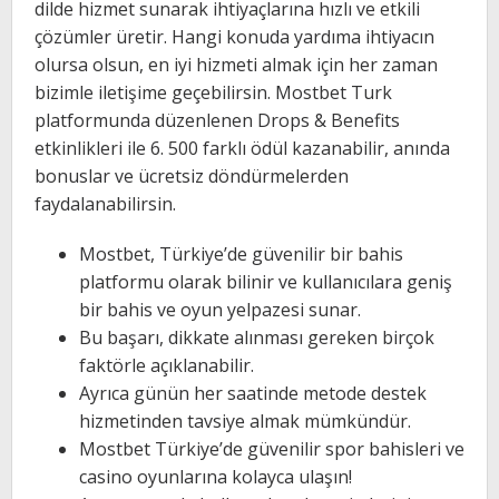
dilde hizmet sunarak ihtiyaçlarına hızlı ve etkili
çözümler üretir. Hangi konuda yardıma ihtiyacın
olursa olsun, en iyi hizmeti almak için her zaman
bizimle iletişime geçebilirsin. Mostbet Turk
platformunda düzenlenen Drops & Benefits
etkinlikleri ile 6. 500 farklı ödül kazanabilir, anında
bonuslar ve ücretsiz döndürmelerden
faydalanabilirsin.
Mostbet, Türkiye’de güvenilir bir bahis
platformu olarak bilinir ve kullanıcılara geniş
bir bahis ve oyun yelpazesi sunar.
Bu başarı, dikkate alınması gereken birçok
faktörle açıklanabilir.
Ayrıca günün her saatinde metode destek
hizmetinden tavsiye almak mümkündür.
Mostbet Türkiye’de güvenilir spor bahisleri ve
casino oyunlarına kolayca ulaşın!