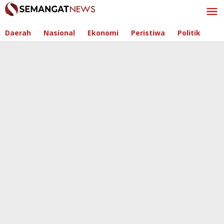
Skip
to
content
Daerah
Nasional
Ekonomi
Peristiwa
Politik