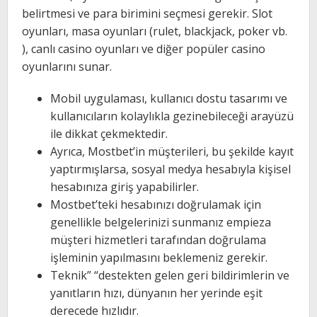
belirtmesi ve para birimini seçmesi gerekir. Slot
oyunları, masa oyunları (rulet, blackjack, poker vb.
), canlı casino oyunları ve diğer popüler casino
oyunlarını sunar.
Mobil uygulaması, kullanıcı dostu tasarımı ve
kullanıcıların kolaylıkla gezinebileceği arayüzü
ile dikkat çekmektedir.
Ayrıca, Mostbet’in müşterileri, bu şekilde kayıt
yaptırmışlarsa, sosyal medya hesabıyla kişisel
hesabınıza giriş yapabilirler.
Mostbet’teki hesabınızı doğrulamak için
genellikle belgelerinizi sunmanız empieza
müşteri hizmetleri tarafından doğrulama
işleminin yapılmasını beklemeniz gerekir.
Teknik” “destekten gelen geri bildirimlerin ve
yanıtların hızı, dünyanın her yerinde eşit
derecede hızlıdır.