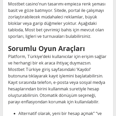
Mostbet casino’nun tasarımı empieza renk şeması
basit ve göze batmıyor. Sitede, portal ile çalışmayı
zorlaştırabilecek müdahaleci reklamlar, büyük
bloklar veya garip düğmeler yoktur. Aşağıdaki
tabloda, Most bet çevrimiçi bahis için mevcut olan
sporları, ligleri ve turnuvaları bulabilirsiniz.
Sorumlu Oyun Araçları
Platform, Türkiye’deki kullanıcılar için erişim sağlar
ve herhangi bir ek araca ihtiyaç duymazsın.
Mostbet Türkiye giriş sayfasındaki ‘Kaydol’
butonuna tıklayarak kayıt işlemini başlatabilirsin.
Kayıt sırasında telefon, e-posta veya sosyal medya
hesaplarından birini kullanmak suretiyle hesap
oluşturabilirsin. Otomatik dönüşüm seçeneği,
parayı enflasyondan korumak için kullanılabilir.
Alternatif olarak, yeni bir hesap açmak” “ve