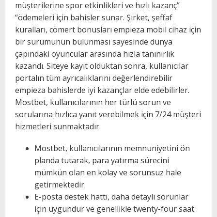
müşterilerine spor etkinlikleri ve hızlı kazanç”
“ödemeleri için bahisler sunar. Şirket, şeffaf
kuralları, cömert bonusları empieza mobil cihaz için
bir sürümünün bulunması sayesinde dünya
çapındaki oyuncular arasında hızla tanınırlık
kazandı. Siteye kayıt olduktan sonra, kullanıcılar
portalın tüm ayrıcalıklarını değerlendirebilir
empieza bahislerde iyi kazançlar elde edebilirler.
Mostbet, kullanıcılarının her türlü sorun ve
sorularına hızlıca yanıt verebilmek için 7/24 müşteri
hizmetleri sunmaktadır.
Mostbet, kullanıcılarının memnuniyetini ön
planda tutarak, para yatırma sürecini
mümkün olan en kolay ve sorunsuz hale
getirmektedir.
E-posta destek hattı, daha detaylı sorunlar
için uygundur ve genellikle twenty-four saat