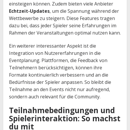
einsteigen können. Zudem bieten viele Anbieter
Echtzeit-Updates
, um die Spannung während der
Wettbewerbe zu steigern. Diese Features tragen
dazu bei, dass jeder Spieler seine Erfahrungen im
Rahmen der Veranstaltungen optimal nutzen kann.
Ein weiterer interessanter Aspekt ist die
Integration von Nutzererfahrungen in die
Eventplanung. Plattformen, die Feedback von
Teilnehmern berücksichtigen, können ihre
Formate kontinuierlich verbessern und an die
Bedürfnisse der Spieler anpassen. So bleibt die
Teilnahme an den Events nicht nur aufregend,
sondern auch relevant für die Community.
Teilnahmebedingungen und
Spielerinteraktion: So machst
du mit