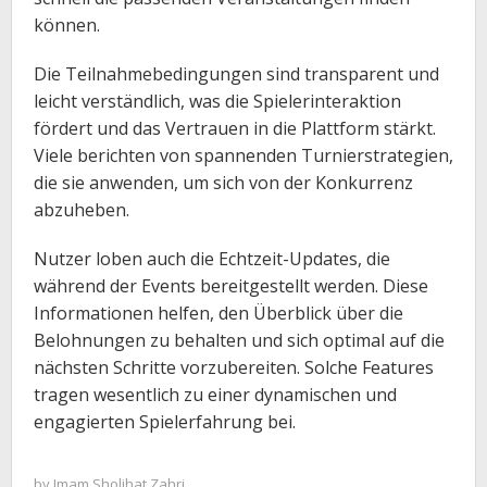
können.
Die Teilnahmebedingungen sind transparent und
leicht verständlich, was die Spielerinteraktion
fördert und das Vertrauen in die Plattform stärkt.
Viele berichten von spannenden Turnierstrategien,
die sie anwenden, um sich von der Konkurrenz
abzuheben.
Nutzer loben auch die Echtzeit-Updates, die
während der Events bereitgestellt werden. Diese
Informationen helfen, den Überblick über die
Belohnungen zu behalten und sich optimal auf die
nächsten Schritte vorzubereiten. Solche Features
tragen wesentlich zu einer dynamischen und
engagierten Spielerfahrung bei.
by
Imam Sholihat Zahri