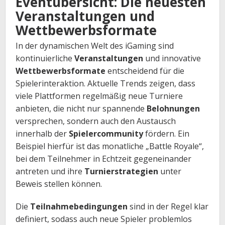
Eventübersicht: Die neuesten
Veranstaltungen und
Wettbewerbsformate
In der dynamischen Welt des iGaming sind
kontinuierliche
Veranstaltungen
und innovative
Wettbewerbsformate
entscheidend für die
Spielerinteraktion. Aktuelle Trends zeigen, dass
viele Plattformen regelmäßig neue Turniere
anbieten, die nicht nur spannende
Belohnungen
versprechen, sondern auch den Austausch
innerhalb der
Spielercommunity
fördern. Ein
Beispiel hierfür ist das monatliche „Battle Royale“,
bei dem Teilnehmer in Echtzeit gegeneinander
antreten und ihre
Turnierstrategien
unter
Beweis stellen können.
Die
Teilnahmebedingungen
sind in der Regel klar
definiert, sodass auch neue Spieler problemlos