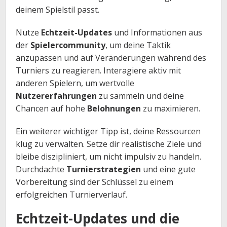
deinem Spielstil passt.
Nutze
Echtzeit-Updates
und Informationen aus
der
Spielercommunity
, um deine Taktik
anzupassen und auf Veränderungen während des
Turniers zu reagieren. Interagiere aktiv mit
anderen Spielern, um wertvolle
Nutzererfahrungen
zu sammeln und deine
Chancen auf hohe
Belohnungen
zu maximieren.
Ein weiterer wichtiger Tipp ist, deine Ressourcen
klug zu verwalten. Setze dir realistische Ziele und
bleibe diszipliniert, um nicht impulsiv zu handeln.
Durchdachte
Turnierstrategien
und eine gute
Vorbereitung sind der Schlüssel zu einem
erfolgreichen Turnierverlauf.
Echtzeit-Updates und die