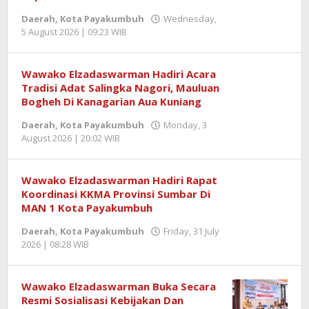
Daerah
,
Kota Payakumbuh
Wednesday,
5 August 2026 | 09:23 WIB
by
Jentrael
Wawako Elzadaswarman Hadiri Acara
Tradisi Adat Salingka Nagori, Mauluan
Bogheh Di Kanagarian Aua Kuniang
Daerah
,
Kota Payakumbuh
Monday, 3
August 2026 | 20:02 WIB
by
Jentrael
Wawako Elzadaswarman Hadiri Rapat
Koordinasi KKMA Provinsi Sumbar Di
MAN 1 Kota Payakumbuh
Daerah
,
Kota Payakumbuh
Friday, 31 July
2026 | 08:28 WIB
by
Jentrael
Wawako Elzadaswarman Buka Secara
Resmi Sosialisasi Kebijakan Dan