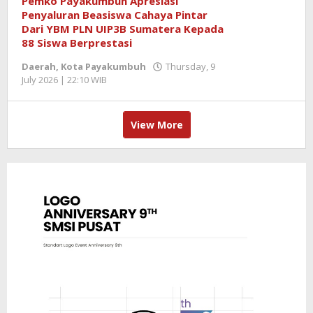
Pemko Payakumbuh Apresiasi
Penyaluran Beasiswa Cahaya Pintar
Dari YBM PLN UIP3B Sumatera Kepada
88 Siswa Berprestasi
Daerah
,
Kota Payakumbuh
Thursday, 9
July 2026 | 22:10 WIB
by
Jentrael
View More