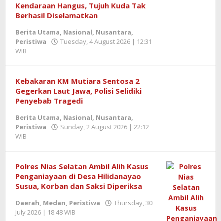
Keuangan
Kendaraan Hangus, Tujuh Kuda Tak
,
Nasional
,
Berhasil Diselamatkan
Peristiwa
Berita Utama
,
Nasional
,
Nusantara
,
Peristiwa
Tuesday, 4 August 2026 | 12:31
Friday,
WIB
by
7
Berita
August
SemangatNews
2026
|
Kebakaran KM Mutiara Sentosa 2
11:49
Gegerkan Laut Jawa, Polisi Selidiki
WIB
Penyebab Tragedi
by
Zulnadi
Berita Utama
,
Nasional
,
Nusantara
,
Peristiwa
Sunday, 2 August 2026 | 22:12
WIB
by
Berita
SemangatNews
Polres Nias Selatan Ambil Alih Kasus
Penganiayaan di Desa Hilidanayao
Susua, Korban dan Saksi Diperiksa
Daerah
,
Medan
,
Peristiwa
Thursday, 30
July 2026 | 18:48 WIB
by