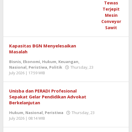
Redaktur
Semangatnews
Kapasitas BGN Menyelesaikan
Masalah
Bisnis
,
Ekonomi
,
Hukum
,
Keuangan
,
Nasional
,
Peristiwa
,
Politik
Thursday, 23
July 2026 | 17:59 WIB
by
Redaktur
Unisba dan PERADI Profesional
Sepakat Gelar Pendidikan Advokat
Berkelanjutan
Hukum
,
Nasional
,
Peristiwa
Thursday, 23
July 2026 | 08:14 WIB
by
Zulnadi