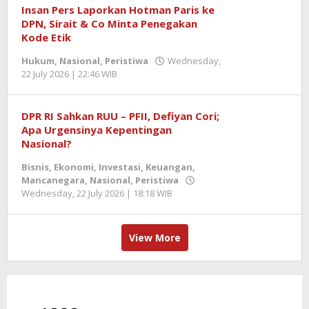
Insan Pers Laporkan Hotman Paris ke
DPN, Sirait & Co Minta Penegakan
Kode Etik
Hukum
,
Nasional
,
Peristiwa
Wednesday,
22 July 2026 | 22:46 WIB
by
Zulnadi
DPR RI Sahkan RUU – PFII, Defiyan Cori;
Apa Urgensinya Kepentingan
Nasional?
Bisnis
,
Ekonomi
,
Investasi
,
Keuangan
,
Mancanegara
,
Nasional
,
Peristiwa
Wednesday, 22 July 2026 | 18:18 WIB
by
Zulnadi
View More