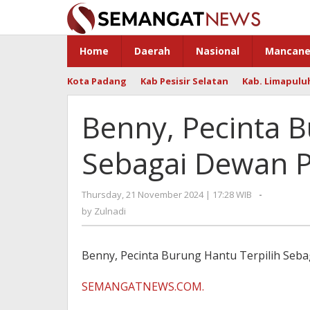
Skip
to
content
Home
Daerah
Nasional
Mancane
Kota Padang
Kab Pesisir Selatan
Kab. Limapulu
Benny, Pecinta B
Sebagai Dewan 
Thursday, 21 November 2024 | 17:28 WIB
by
-
Zulnadi
by
Zulnadi
Benny, Pecinta Burung Hantu Terpilih Se
SEMANGATNEWS.COM.