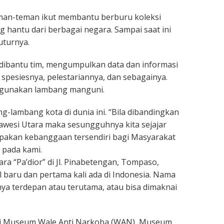
teman-teman ikut membantu berburu koleksi
 hantu dari berbagai negara. Sampai saat ini
uturnya.
dibantu tim, mengumpulkan data dan informasi
spesiesnya, pelestariannya, dan sebagainya.
nggunakan lambang manguni.
-lambang kota di dunia ini. “Bila dibandingkan
awesi Utara maka sesungguhnya kita sejajar
rupakan kebanggaan tersendiri bagi Masyarakat
 pada kami.
a “Pa’dior” di Jl. Pinabetengan, Tompaso,
 baru dan pertama kali ada di Indonesia. Nama
nya terdepan atau terutama, atau bisa dimaknai
kni Museum Wale Anti Narkoba (WAN), Museum