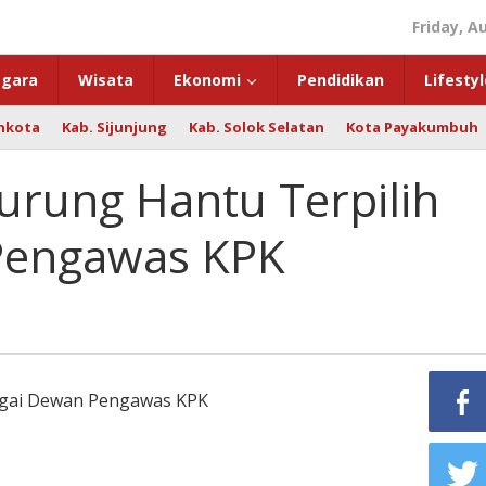
Friday, A
gara
Wisata
Ekonomi
Pendidikan
Lifestyl
hkota
Kab. Sijunjung
Kab. Solok Selatan
Kota Payakumbuh
urung Hantu Terpilih
Pengawas KPK
bagai Dewan Pengawas KPK