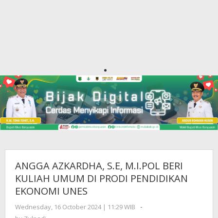
ANGGA AZKARDHA, S.E, M.I.POL BERI
KULIAH UMUM DI PRODI PENDIDIKAN
EKONOMI UNES
Wednesday, 16 October 2024 | 11:29 WIB
by
-
Zulnadi