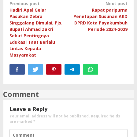
Post
Previous post
Next post
Hadiri Apel Gelar
Rapat paripurna
navigation
Pasukan Zebra
Penetapan Susunan AKD
Singgalang Dimulai, Pjs.
DPRD Kota Payakumbuh
Bupati Ahmad Zakri
Periode 2024-2029
Sebut Pentingnya
Edukasi Taat Berlalu
Lintas Kepada
Masyarakat
Comment
Leave a Reply
Your email address will not be published.
Required fields
are marked
*