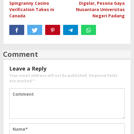
navigation
Spingranny Casino
Digelar, Pesona Gaya
Verification Takes in
Nusantara Universitas
Canada
Negeri Padang
Comment
Leave a Reply
Your email address will not be published.
Required fields
are marked
*