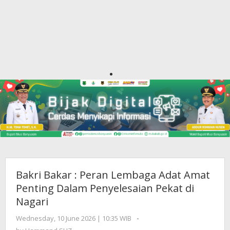
Bakri Bakar : Peran Lembaga Adat Amat
Penting Dalam Penyelesaian Pekat di
Nagari
Wednesday, 10 June 2026 | 10:35 WIB
by
-
Hammand