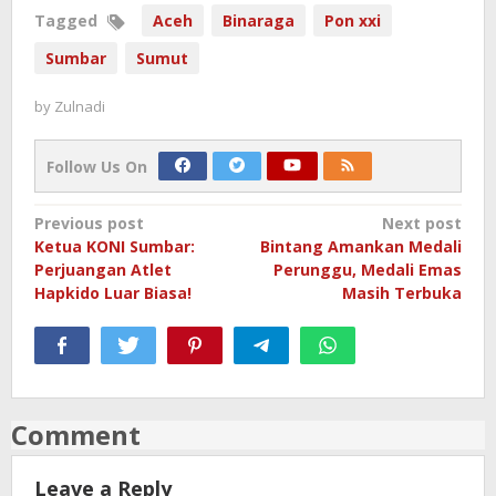
Tagged
Aceh
Binaraga
Pon xxi
Sumbar
Sumut
by
Zulnadi
Follow Us On
Post
Previous post
Next post
Ketua KONI Sumbar:
Bintang Amankan Medali
navigation
Perjuangan Atlet
Perunggu, Medali Emas
Hapkido Luar Biasa!
Masih Terbuka
Comment
Leave a Reply