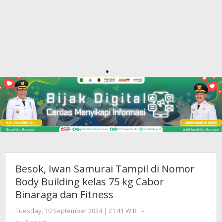
Besok, Iwan Samurai Tampil di Nomor
Body Building kelas 75 kg Cabor
Binaraga dan Fitness
Tuesday, 10 September 2024 | 21:41 WIB
by
-
Zulnadi