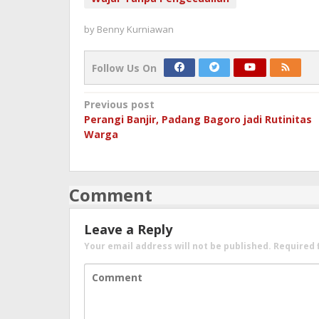
by
Benny Kurniawan
Follow Us On
Post
Previous post
Perangi Banjir, Padang Bagoro jadi Rutinitas
navigation
Warga
Comment
Leave a Reply
Your email address will not be published.
Required 