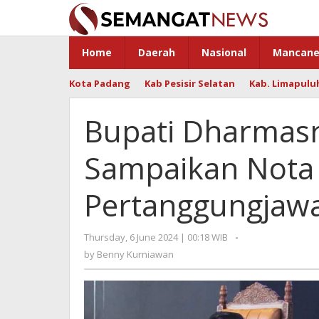
Skip
to
content
Home
Daerah
Nasional
Mancane
Kota Padang
Kab Pesisir Selatan
Kab. Limapulu
Bupati Dharmasr
Sampaikan Nota 
Pertanggungjaw
Thursday, 6 June 2024 | 00:18 WIB
by
-
Benny
by
Benny Kurniawan
Kurniawan