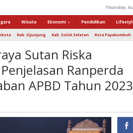
Thursday, Au
gara
Wisata
Ekonomi
Pendidikan
Lifestyl
hkota
Kab. Sijunjung
Kab. Solok Selatan
Kota Payakumbuh
aya Sutan Riska
Penjelasan Ranperda
aban APBD Tahun 2023