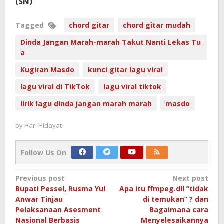
(SN)
Tagged
chord gitar
chord gitar mudah
Dinda Jangan Marah-marah Takut Nanti Lekas Tu
a
Kugiran Masdo
kunci gitar lagu viral
lagu viral di TikTok
lagu viral tiktok
lirik lagu dinda jangan marah marah
masdo
by
Hari Hidayat
Follow Us On
Post
Previous post
Next post
Bupati Pessel, Rusma Yul
Apa itu ffmpeg.dll “tidak
navigation
Anwar Tinjau
di temukan” ? dan
Pelaksanaan Asesment
Bagaimana cara
Nasional Berbasis
Menyelesaikannya