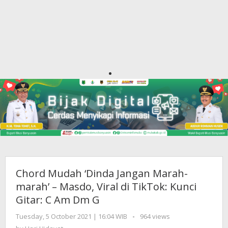
Chord Mudah ‘Dinda Jangan Marah-
marah’ – Masdo, Viral di TikTok: Kunci
Gitar: C Am Dm G
Tuesday, 5 October 2021 | 16:04 WIB
by
-
964 views
Hari