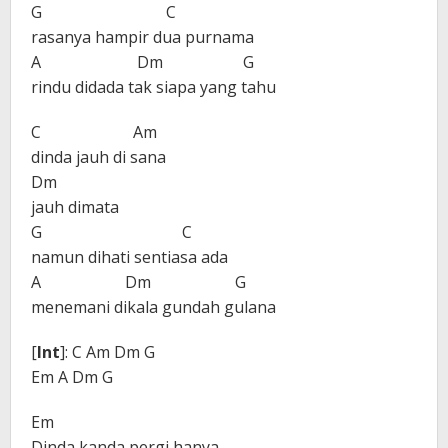
G C
rasanya hampir dua purnama
A Dm G
rindu didada tak siapa yang tahu
C Am
dinda jauh di sana
Dm
jauh dimata
G C
namun dihati sentiasa ada
A Dm G
menemani dikala gundah gulana
[
Int
]: C Am Dm G
Em A Dm G
Em
Dinda kanda pergi hanya