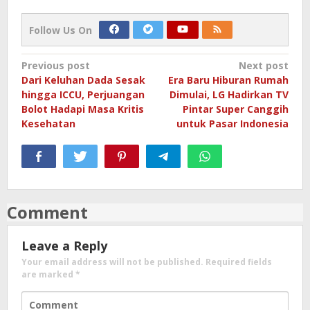
Follow Us On
Post
Previous post
Next post
Dari Keluhan Dada Sesak
Era Baru Hiburan Rumah
navigation
hingga ICCU, Perjuangan
Dimulai, LG Hadirkan TV
Bolot Hadapi Masa Kritis
Pintar Super Canggih
Kesehatan
untuk Pasar Indonesia
Comment
Leave a Reply
Your email address will not be published.
Required fields
are marked
*