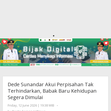
Dede Sunandar Akui Perpisahan Tak
Terhindarkan, Babak Baru Kehidupan
Segera Dimulai
Friday, 12 June 2026 | 19:38 WIB
by
-
Berita