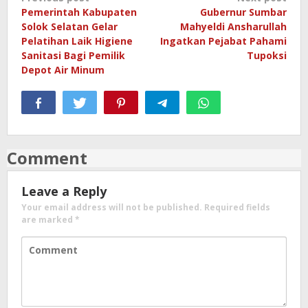
Post
Pemerintah Kabupaten
Gubernur Sumbar
navigation
Solok Selatan Gelar
Mahyeldi Ansharullah
Pelatihan Laik Higiene
Ingatkan Pejabat Pahami
Sanitasi Bagi Pemilik
Tupoksi
Depot Air Minum
Comment
Leave a Reply
Your email address will not be published.
Required fields
are marked
*