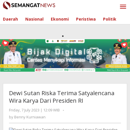
Skip
to
content
Daerah
Nasional
Ekonomi
Peristiwa
Politik
Dewi Sutan Riska Terima Satyalencana
Wira Karya Dari Presiden RI
Friday, 7 July 2023 | 12:09 WIB
by
-
Benny
by
Benny Kurniawan
Kurniawan