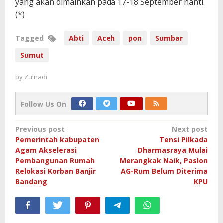
yang akan dimainkan pada 17-18 September nanti.
(*)
Tagged
Abti
Aceh
pon
Sumbar
Sumut
by
Zulnadi
Follow Us On
Post
Previous post
Next post
Pemerintah kabupaten
Tensi Pilkada
navigation
Agam Akselerasi
Dharmasraya Mulai
Pembangunan Rumah
Merangkak Naik, Paslon
Relokasi Korban Banjir
AG-Rum Belum Diterima
Bandang
KPU