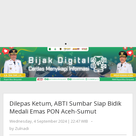
Dilepas Ketum, ABTI Sumbar Siap Bidik
Medali Emas PON Aceh-Sumut
Wednesday, 4 September 2024 | 22:47 WIB
by
-
Zulnadi
by
Zulnadi