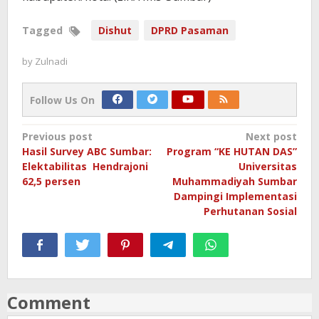
Tagged
Dishut
DPRD Pasaman
by
Zulnadi
Follow Us On
Post
Previous post
Next post
Hasil Survey ABC Sumbar:
Program “KE HUTAN DAS”
navigation
Elektabilitas Hendrajoni
Universitas
62,5 persen
Muhammadiyah Sumbar
Dampingi Implementasi
Perhutanan Sosial
Comment