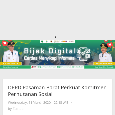
DPRD Pasaman Barat Perkuat Komitmen
Perhutanan Sosial
Wednesday, 11 March 2020 | 22:18 WIB
by
-
Zulnadi
by
Zulnadi