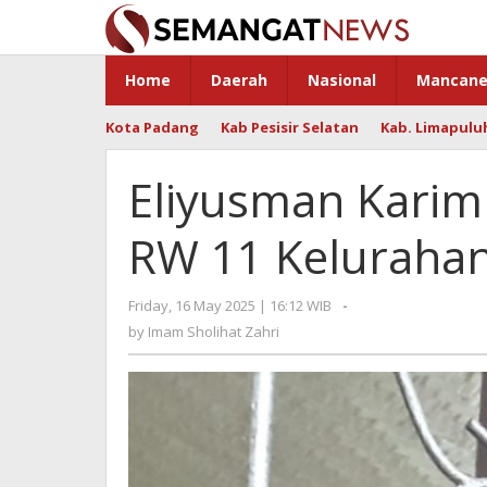
Skip
to
content
Home
Daerah
Nasional
Mancane
Kota Padang
Kab Pesisir Selatan
Kab. Limapulu
Eliyusman Karim
RW 11 Keluraha
Friday, 16 May 2025 | 16:12 WIB
by
-
Imam
by
Imam Sholihat Zahri
Sholihat
Zahri