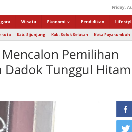
Friday, A
gara
Wisata
Ekonomi
Pendidikan
Lifestyl
hkota
Kab. Sijunjung
Kab. Solok Selatan
Kota Payakumbuh
 Mencalon Pemilihan
n Dadok Tunggul Hitam