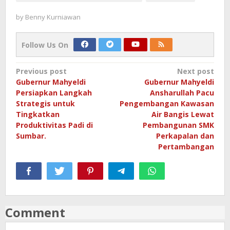
by
Benny Kurniawan
Follow Us On
Post
Previous post
Next post
Gubernur Mahyeldi
Gubernur Mahyeldi
navigation
Persiapkan Langkah
Ansharullah Pacu
Strategis untuk
Pengembangan Kawasan
Tingkatkan
Air Bangis Lewat
Produktivitas Padi di
Pembangunan SMK
Sumbar.
Perkapalan dan
Pertambangan
Comment