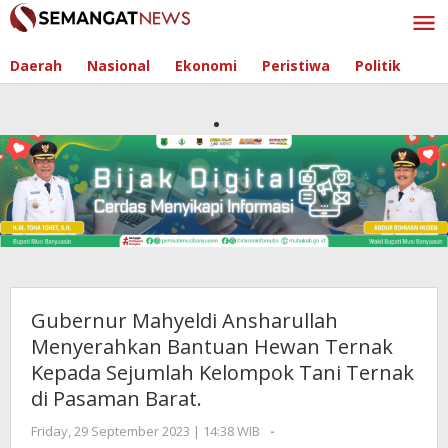
Skip
to
content
Daerah
Nasional
Ekonomi
Peristiwa
Politik
Gubernur Mahyeldi Ansharullah
Menyerahkan Bantuan Hewan Ternak
Kepada Sejumlah Kelompok Tani Ternak
di Pasaman Barat.
Friday, 29 September 2023 | 14:38 WIB
by
-