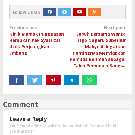
Follow Us On
Post
Previous post
Next post
Ninik Mamak Punggasan
Subuh Bersama Warga
navigation
Harapkan Pak Syafrizal
Tigo Nagari, Gubernur
Ucok Perjuangkan
Mahyeldi Ingatkan
Embung
Pentingnya Menyiapkan
Pemuda Beriman sebagai
Calon Pemimpin Bangsa
Comment
Leave a Reply
Your email address will not be published.
Required fields
are marked
*