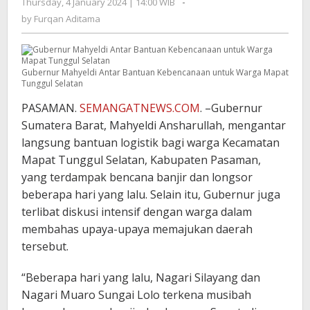
Thursday, 4 January 2024 | 14:00 WIB
by
-
Furqan
by
Furqan Aditama
Aditama
Gubernur Mahyeldi Antar Bantuan Kebencanaan untuk Warga Mapat
Tunggul Selatan
PASAMAN.
SEMANGATNEWS.COM
. –Gubernur
Sumatera Barat, Mahyeldi Ansharullah, mengantar
langsung bantuan logistik bagi warga Kecamatan
Mapat Tunggul Selatan, Kabupaten Pasaman,
yang terdampak bencana banjir dan longsor
beberapa hari yang lalu. Selain itu, Gubernur juga
terlibat diskusi intensif dengan warga dalam
membahas upaya-upaya memajukan daerah
tersebut.
“Beberapa hari yang lalu, Nagari Silayang dan
Nagari Muaro Sungai Lolo terkena musibah