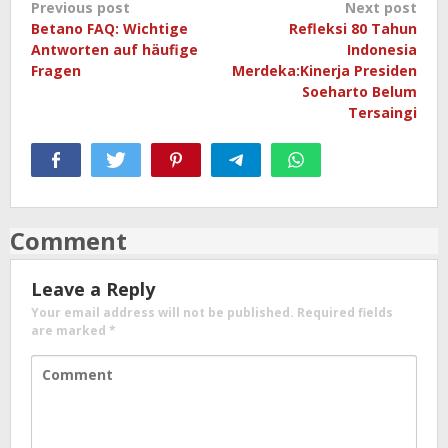
Post
Previous post
Next post
Betano FAQ: Wichtige
Refleksi 80 Tahun
navigation
Antworten auf häufige
Indonesia
Fragen
Merdeka:Kinerja Presiden
Soeharto Belum
Tersaingi
Comment
Leave a Reply
Your email address will not be published.
Required fields
are marked
*