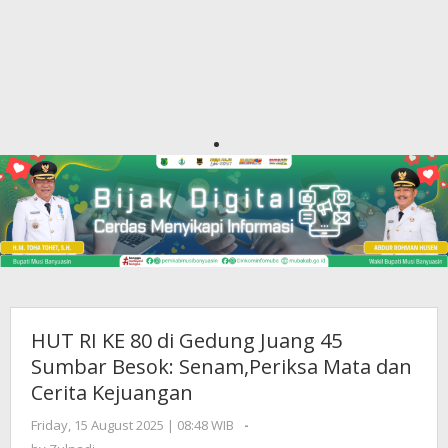
HUT RI KE 80 di Gedung Juang 45
Sumbar Besok: Senam,Periksa Mata dan
Cerita Kejuangan
Friday, 15 August 2025 | 08:48 WIB
by
-
Zulnadi