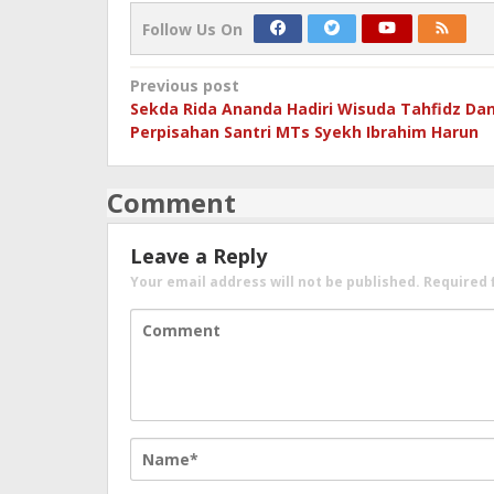
Follow Us On
Post
Previous post
Sekda Rida Ananda Hadiri Wisuda Tahfidz Da
navigation
Perpisahan Santri MTs Syekh Ibrahim Harun
Comment
Leave a Reply
Your email address will not be published.
Required 