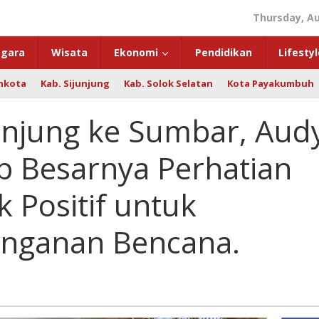
Thursday, Au
gara
Wisata
Ekonomi
Pendidikan
Lifestyl
hkota
Kab. Sijunjung
Kab. Solok Selatan
Kota Payakumbuh
kunjung ke Sumbar, Aud
p Besarnya Perhatian
 Positif untuk
anganan Bencana.