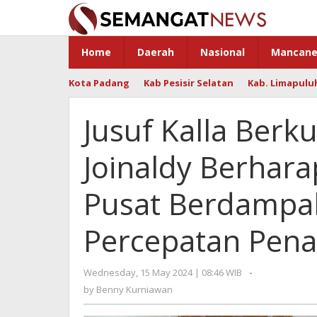
Skip
to
content
Home
Daerah
Nasional
Mancane
Kota Padang
Kab Pesisir Selatan
Kab. Limapulu
Jusuf Kalla Ber
Joinaldy Berhara
Pusat Berdampak
Percepatan Pen
Wednesday, 15 May 2024 | 08:46 WIB
by
-
Benny
by
Benny Kurniawan
Kurniawan