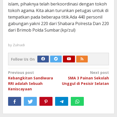
islam, pihaknya telah berkoordinasi dengan tokoh
tokoh agama. Kita akan turunkan petugas untuk di
tempatkan pada beberapa titik.Ada 440 personil
gabungan yakni 220 dari Shabara Polresta Dan 220
dari Brimob Polda Sumbar.(kp/zul)
by
Zulnadi
Follow Us On
Post
Previous post
Next post
Kebangkitan Sandiwara
SMA 3 Painan Sekolah
navigation
RRI adalah Sebuah
Unggul di Pesisir Selatan
Keniscayaan