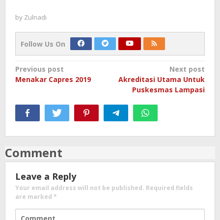
by
Zulnadi
Follow Us On
Post
Previous post
Next post
Menakar Capres 2019
Akreditasi Utama Untuk
navigation
Puskesmas Lampasi
Comment
Leave a Reply
Your email address will not be published.
Required fields
are marked
*