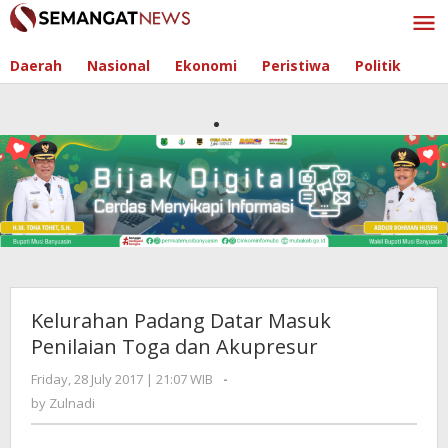
Skip
to
content
Daerah
Nasional
Ekonomi
Peristiwa
Politik
Kelurahan Padang Datar Masuk
Penilaian Toga dan Akupresur
Friday, 28 July 2017 | 21:07 WIB
by
-
Zulnadi
by
Zulnadi