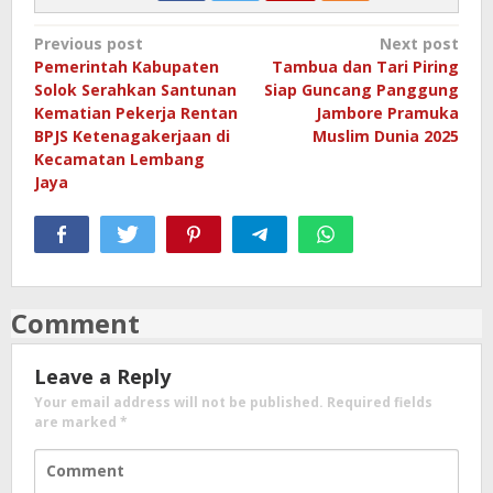
Post
Previous post
Next post
Pemerintah Kabupaten
Tambua dan Tari Piring
navigation
Solok Serahkan Santunan
Siap Guncang Panggung
Kematian Pekerja Rentan
Jambore Pramuka
BPJS Ketenagakerjaan di
Muslim Dunia 2025
Kecamatan Lembang
Jaya
Comment
Leave a Reply
Your email address will not be published.
Required fields
are marked
*