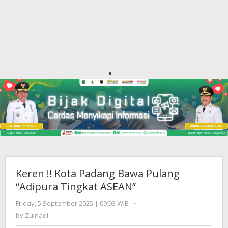
Keren !! Kota Padang Bawa Pulang
“Adipura Tingkat ASEAN”
Friday, 5 September 2025 | 09:03 WIB
by
-
Zulnadi
by
Zulnadi