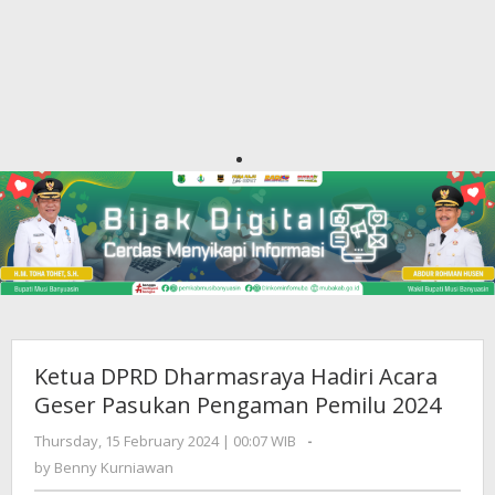
Ketua DPRD Dharmasraya Hadiri Acara
Geser Pasukan Pengaman Pemilu 2024
Thursday, 15 February 2024 | 00:07 WIB
by
-
Benny
by
Benny Kurniawan
Kurniawan