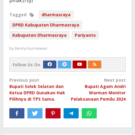
pihak.(rsy)
Tagged
dharmasraya
DPRD Kabupaten Dharmasraya
Kabupaten Dharmasraya
Pariyanto
by
Benny Kurniawan
Follow Us On
Post
Previous post
Next post
Bupati Solok Selatan dan
Bupati Agam Andri
navigation
Ketua DPRD Gunakan Hak
Warman Monitor
Pilihnya di TPS Sama.
Pelaksanaan Pemilu 2024