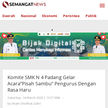
Skip
to
content
Daerah
Nasional
Ekonomi
Peristiwa
Politik
Komite SMK N 4 Padang Gelar
Acara”Pisah Sambu” Pengurus Dengan
Rasa Haru
Saturday, 14 March 2020 | 13:57 WIB
by
-
Imam
by
Imam Sholihat Zahri
Sholihat