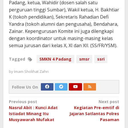
Padang, ketua, Wahidir (dosen salah satu
perguruan tinggi Sumbar), Wakil ketua, H. Bakhtiar
K (tokoh pendidikan), Sekretaris Rahadian Defi
Yandra (tokoh alumni dan pengusaha), Bendahara,
Zainar. Kepengurusan Komite ini juga dilengkapi
dengan koordinator untuk masing-masing kelas
semua jurusan dari kelas X, XI dan XII. (SS/FR/YSM).
Tagged
SMKN 4 Padang
smsr
ssri
by
Imam Sholihat Zahri
Follow Us On
Post
Previous post
Next post
Nasrul Abit : Kunci Adat
Kegiatan Pre-emtif di
navigation
Istiadat Minang Itu
Jajaran Satlantas Polres
Musyawarah Mufakat
Pasaman