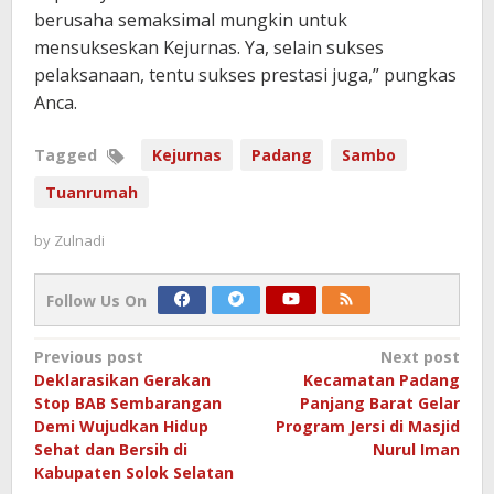
berusaha semaksimal mungkin untuk
mensukseskan Kejurnas. Ya, selain sukses
pelaksanaan, tentu sukses prestasi juga,” pungkas
Anca.
Tagged
Kejurnas
Padang
Sambo
Tuanrumah
by
Zulnadi
Follow Us On
Post
Previous post
Next post
Deklarasikan Gerakan
Kecamatan Padang
navigation
Stop BAB Sembarangan
Panjang Barat Gelar
Demi Wujudkan Hidup
Program Jersi di Masjid
Sehat dan Bersih di
Nurul Iman
Kabupaten Solok Selatan