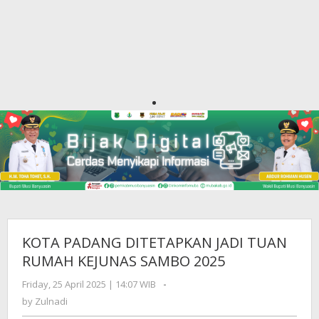
KOTA PADANG DITETAPKAN JADI TUAN
RUMAH KEJUNAS SAMBO 2025
Friday, 25 April 2025 | 14:07 WIB
by
-
Zulnadi
by
Zulnadi