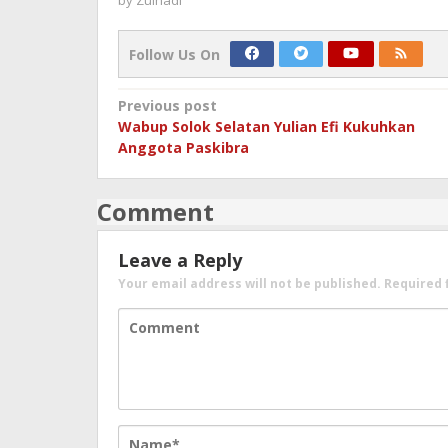
by
Zulnadi
Follow Us On
Post
Previous post
Wabup Solok Selatan Yulian Efi Kukuhkan
navigation
Anggota Paskibra
Comment
Leave a Reply
Your email address will not be published.
Required 