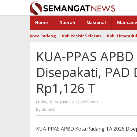
Skip
to
content
Home
Daerah
Nasional
Mancane
Kota Padang
Kab Pesisir Selatan
Kab. Limapulu
KUA-PPAS APBD 
Disepakati, PAD 
Rp1,126 T
Friday, 15 August 2025 | 22:23 WIB
by
-
Zulnadi
by
Zulnadi
KUA-PPAS APBD Kota Padang TA 2026 Disep