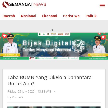
Skip
to
content
Daerah
Nasional
Ekonomi
Peristiwa
Politik
Laba BUMN Yang Dikelola Danantara
Untuk Apa?
Friday, 25 July 2025 | 13:31 WIB
by
-
Zulnadi
by
Zulnadi