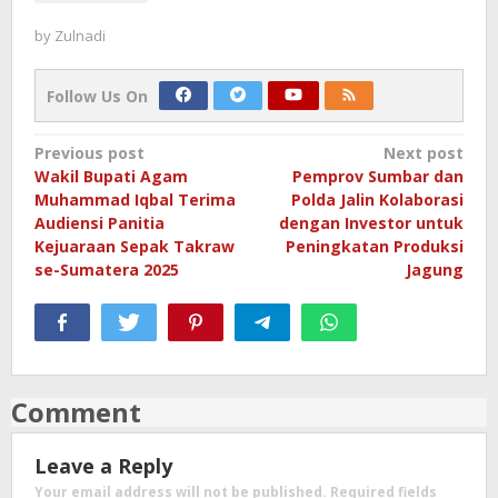
by
Zulnadi
Follow Us On
Post
Previous post
Next post
Wakil Bupati Agam
Pemprov Sumbar dan
navigation
Muhammad Iqbal Terima
Polda Jalin Kolaborasi
Audiensi Panitia
dengan Investor untuk
Kejuaraan Sepak Takraw
Peningkatan Produksi
se-Sumatera 2025
Jagung
Comment
Leave a Reply
Your email address will not be published.
Required fields