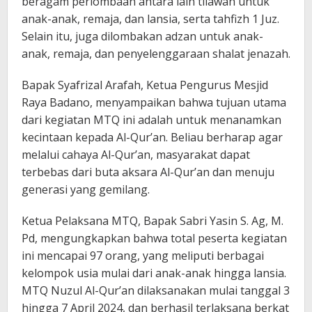
beragam perlombaan antara lain tilawah untuk
anak-anak, remaja, dan lansia, serta tahfizh 1 Juz.
Selain itu, juga dilombakan adzan untuk anak-
anak, remaja, dan penyelenggaraan shalat jenazah.
Bapak Syafrizal Arafah, Ketua Pengurus Mesjid
Raya Badano, menyampaikan bahwa tujuan utama
dari kegiatan MTQ ini adalah untuk menanamkan
kecintaan kepada Al-Qur’an. Beliau berharap agar
melalui cahaya Al-Qur’an, masyarakat dapat
terbebas dari buta aksara Al-Qur’an dan menuju
generasi yang gemilang.
Ketua Pelaksana MTQ, Bapak Sabri Yasin S. Ag, M.
Pd, mengungkapkan bahwa total peserta kegiatan
ini mencapai 97 orang, yang meliputi berbagai
kelompok usia mulai dari anak-anak hingga lansia.
MTQ Nuzul Al-Qur’an dilaksanakan mulai tanggal 3
hingga 7 April 2024, dan berhasil terlaksana berkat