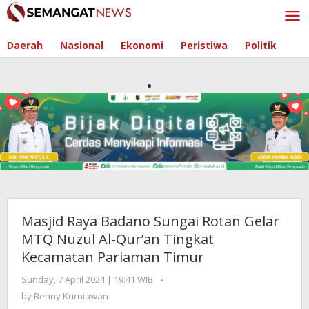
Skip
to
content
Daerah
Nasional
Ekonomi
Peristiwa
Politik
Masjid Raya Badano Sungai Rotan Gelar
MTQ Nuzul Al-Qur’an Tingkat
Kecamatan Pariaman Timur
Sunday, 7 April 2024 | 19:41 WIB
by
-
Benny
by
Benny Kurniawan
Kurniawan