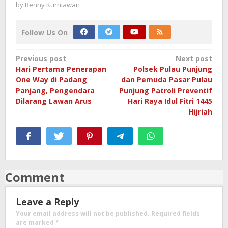
by
Benny Kurniawan
Follow Us On
Post
Previous post
Next post
Hari Pertama Penerapan
Polsek Pulau Punjung
navigation
One Way di Padang
dan Pemuda Pasar Pulau
Panjang, Pengendara
Punjung Patroli Preventif
Dilarang Lawan Arus
Hari Raya Idul Fitri 1445
Hijriah
Comment
Leave a Reply
Your email address will not be published.
Required fields
are marked
*