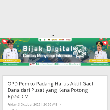
OPD Pemko Padang Harus Aktif Gaet
Dana dari Pusat yang Kena Potong
Rp.500 M
Friday, 3 October 2025 | 20:26 WIB
by
-
Zulnadi