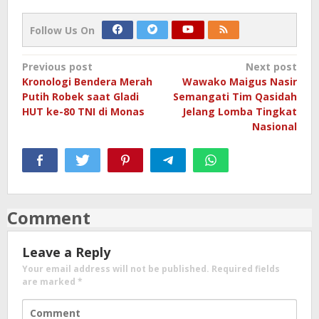
Follow Us On
Post
Previous post
Next post
Kronologi Bendera Merah
Wawako Maigus Nasir
navigation
Putih Robek saat Gladi
Semangati Tim Qasidah
HUT ke-80 TNI di Monas
Jelang Lomba Tingkat
Nasional
Comment
Leave a Reply
Your email address will not be published.
Required fields
are marked
*