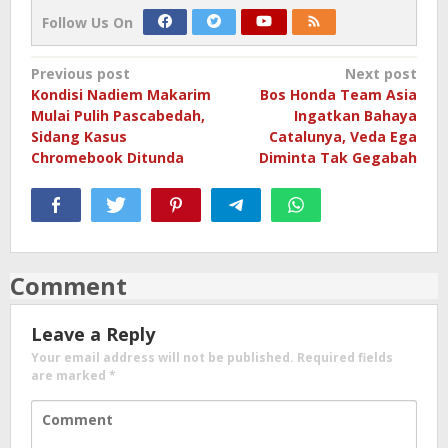
Follow Us On
Post
Previous post
Next post
Kondisi Nadiem Makarim
Bos Honda Team Asia
navigation
Mulai Pulih Pascabedah,
Ingatkan Bahaya
Sidang Kasus
Catalunya, Veda Ega
Chromebook Ditunda
Diminta Tak Gegabah
Comment
Leave a Reply
Your email address will not be published.
Required fields
are marked
*