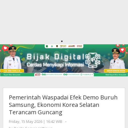
Pemerintah Waspadai Efek Demo Buruh
Samsung, Ekonomi Korea Selatan
Terancam Guncang
Friday, 15 May 2026 | 16:42 WIB
by
-
Berita