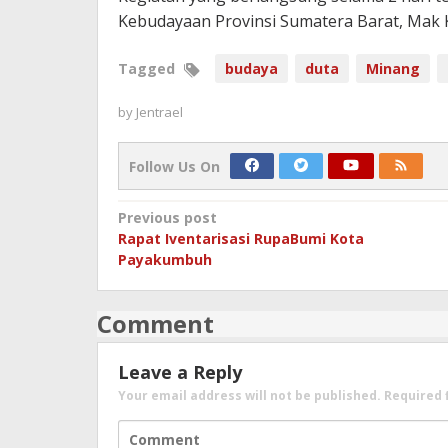
Kebudayaan Provinsi Sumatera Barat, Mak 
Tagged
budaya
duta
Minang
by
Jentrael
Follow Us On
Post
Previous post
Rapat Iventarisasi RupaBumi Kota
navigation
Payakumbuh
Comment
Leave a Reply
Your email address will not be published.
Required 