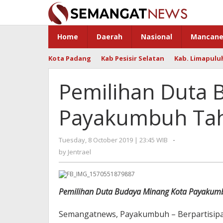
Skip
to
content
Home
Daerah
Nasional
Mancane
Kota Padang
Kab Pesisir Selatan
Kab. Limapulu
Pemilihan Duta 
Payakumbuh Ta
Tuesday, 8 October 2019 | 23:45 WIB
by
-
Jentrael
by
Jentrael
Pemilihan Duta Budaya Minang Kota Payakum
Semangatnews, Payakumbuh – Berpartisipasi