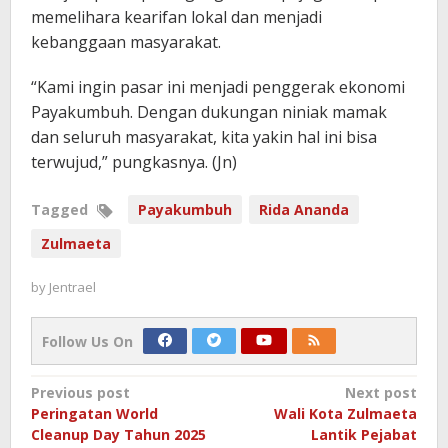
memelihara kearifan lokal dan menjadi
kebanggaan masyarakat.
“Kami ingin pasar ini menjadi penggerak ekonomi
Payakumbuh. Dengan dukungan niniak mamak
dan seluruh masyarakat, kita yakin hal ini bisa
terwujud,” pungkasnya. (Jn)
Tagged
Payakumbuh
Rida Ananda
Zulmaeta
by
Jentrael
Follow Us On
Post
Previous post
Next post
Peringatan World
Wali Kota Zulmaeta
navigation
Cleanup Day Tahun 2025
Lantik Pejabat