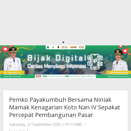
Pemko Payakumbuh Bersama Niniak
Mamak Kenagarian Koto Nan IV Sepakat
Percepat Pembangunan Pasar
Saturday, 27 September 2025 | 07:11 WIB
by
-
Jentrael