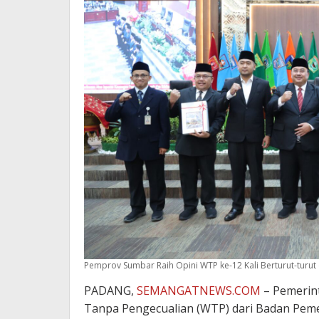
Pemprov Sumbar Raih Opini WTP ke-12 Kali Berturut-turut 
PADANG,
SEMANGATNEWS.COM
– Pemerint
Tanpa Pengecualian (WTP) dari Badan Pem