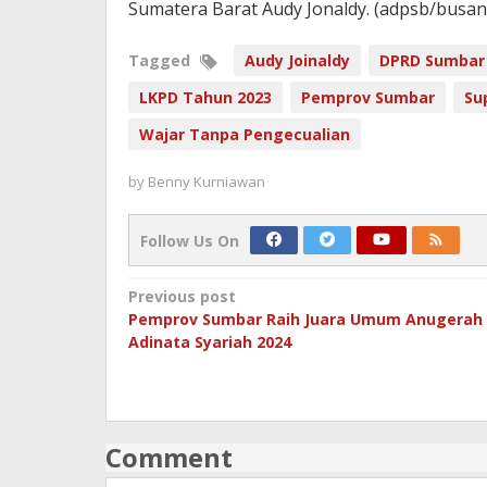
Sumatera Barat Audy Jonaldy. (adpsb/busan
Tagged
Audy Joinaldy
DPRD Sumbar
LKPD Tahun 2023
Pemprov Sumbar
Su
Wajar Tanpa Pengecualian
by
Benny Kurniawan
Follow Us On
Post
Previous post
Pemprov Sumbar Raih Juara Umum Anugerah
navigation
Adinata Syariah 2024
Comment