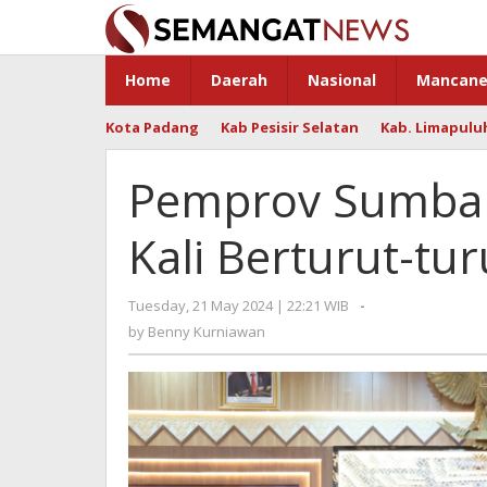
Skip
to
content
Home
Daerah
Nasional
Mancane
Kota Padang
Kab Pesisir Selatan
Kab. Limapulu
Pemprov Sumbar
Kali Berturut-tur
Tuesday, 21 May 2024 | 22:21 WIB
by
-
Benny
by
Benny Kurniawan
Kurniawan