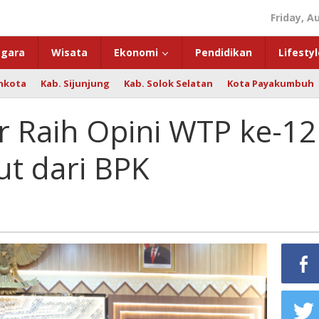
Friday, A
gara
Wisata
Ekonomi
Pendidikan
Lifestyl
hkota
Kab. Sijunjung
Kab. Solok Selatan
Kota Payakumbuh
 Raih Opini WTP ke-12
ut dari BPK