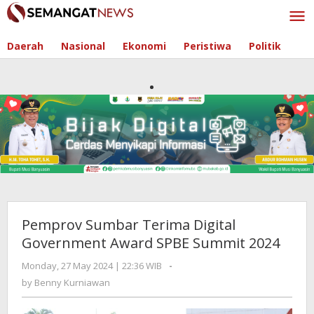
Skip
to
content
Daerah
Nasional
Ekonomi
Peristiwa
Politik
Pemprov Sumbar Terima Digital
Government Award SPBE Summit 2024
Monday, 27 May 2024 | 22:36 WIB
by
-
Benny
by
Benny Kurniawan
Kurniawan