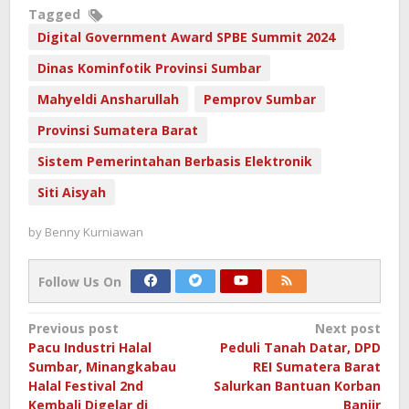
Tagged
Digital Government Award SPBE Summit 2024
Dinas Kominfotik Provinsi Sumbar
Mahyeldi Ansharullah
Pemprov Sumbar
Provinsi Sumatera Barat
Sistem Pemerintahan Berbasis Elektronik
Siti Aisyah
by
Benny Kurniawan
Follow Us On
Post
Previous post
Next post
Pacu Industri Halal
Peduli Tanah Datar, DPD
navigation
Sumbar, Minangkabau
REI Sumatera Barat
Halal Festival 2nd
Salurkan Bantuan Korban
Kembali Digelar di
Banjir