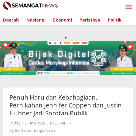
Skip
to
content
Daerah
Nasional
Ekonomi
Peristiwa
Politik
Penuh Haru dan Kebahagiaan,
Pernikahan Jennifer Coppen dan Justin
Hubner Jadi Sorotan Publik
Friday, 12 June 2026 | 19:33 WIB
by
-
Berita
by
Berita SemangatNews
SemangatNews