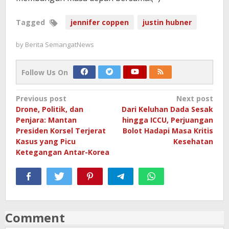
Tagged
jennifer coppen
justin hubner
by
Berita SemangatNews
Follow Us On
Post
Previous post
Next post
Drone, Politik, dan
Dari Keluhan Dada Sesak
navigation
Penjara: Mantan
hingga ICCU, Perjuangan
Presiden Korsel Terjerat
Bolot Hadapi Masa Kritis
Kasus yang Picu
Kesehatan
Ketegangan Antar-Korea
Comment