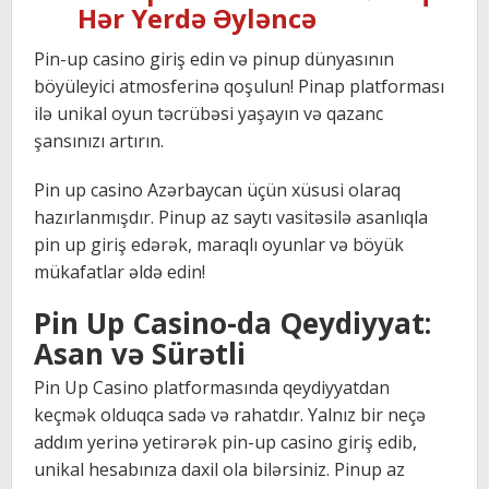
Hər Yerdə Əyləncə
Pin-up casino giriş edin və pinup dünyasının
böyüleyici atmosferinə qoşulun! Pinap platforması
ilə unikal oyun təcrübəsi yaşayın və qazanc
şansınızı artırın.
Pin up casino Azərbaycan üçün xüsusi olaraq
hazırlanmışdır. Pinup az saytı vasitəsilə asanlıqla
pin up giriş edərək, maraqlı oyunlar və böyük
mükafatlar əldə edin!
Pin Up Casino-da Qeydiyyat:
Asan və Sürətli
Pin Up Casino platformasında qeydiyyatdan
keçmək olduqca sadə və rahatdır. Yalnız bir neçə
addım yerinə yetirərək pin-up casino giriş edib,
unikal hesabınıza daxil ola bilərsiniz. Pinup az