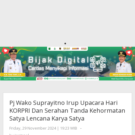
Pj Wako Suprayitno Irup Upacara Hari
KORPRI Dan Serahan Tanda Kehormatan
Satya Lencana Karya Satya
Friday, 29 November 2024 | 19:23 WIB
by
-
Jentrael