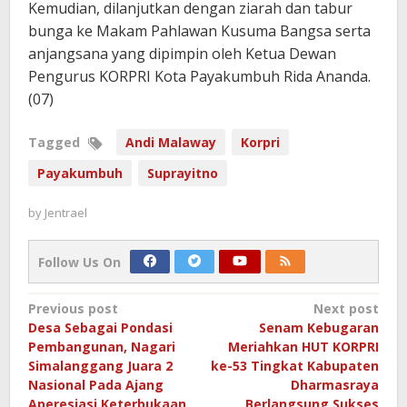
Kemudian, dilanjutkan dengan ziarah dan tabur
bunga ke Makam Pahlawan Kusuma Bangsa serta
anjangsana yang dipimpin oleh Ketua Dewan
Pengurus KORPRI Kota Payakumbuh Rida Ananda.
(07)
Tagged
Andi Malaway
Korpri
Payakumbuh
Suprayitno
by
Jentrael
Follow Us On
Post
Previous post
Next post
Desa Sebagai Pondasi
Senam Kebugaran
navigation
Pembangunan, Nagari
Meriahkan HUT KORPRI
Simalanggang Juara 2
ke-53 Tingkat Kabupaten
Nasional Pada Ajang
Dharmasraya
Aperesiasi Keterbukaan
Berlangsung Sukses