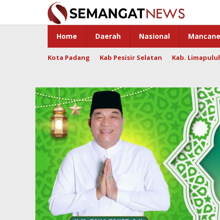
Skip
to
content
Home
Daerah
Nasional
Mancane
Kota Padang
Kab Pesisir Selatan
Kab. Limapulu