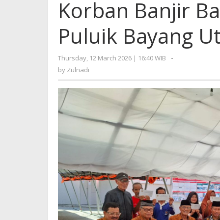
Korban Banjir Ba
Puluik Bayang U
Thursday, 12 March 2026 | 16:40 WIB
by
-
Zulnadi
by
Zulnadi