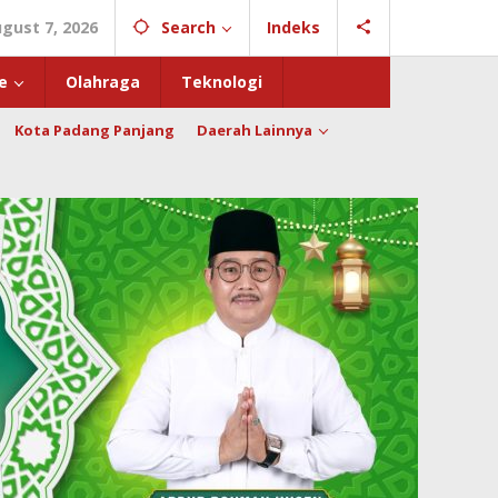
ugust 7, 2026
Search
Indeks
e
Olahraga
Teknologi
Kota Padang Panjang
Daerah Lainnya