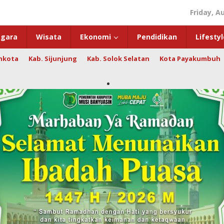
Friday, A
gara
Wisata
Ekonomi
Pendidikan
Lifestyl
hkota
Kab. Sijunjung
Kab. Solok Selatan
Kota Payakumbuh