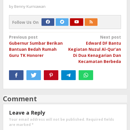
by
Benny Kurniawan
Follow Us On
Post
Previous post
Next post
Gubernur Sumbar Berikan
Edward DF Bantu
navigation
Bantuan Bedah Rumah
Kegiatan Nuzul Al-Qur’an
Guru TK Honorer
Di Dua Kenagarian Dan
Kecamatan Berbeda
Comment
Leave a Reply
Your email address will not be published.
Required fields
are marked
*