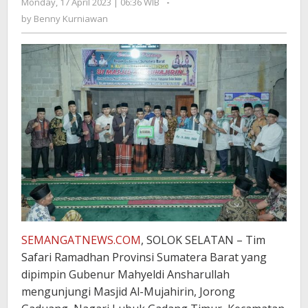
Monday, 17 April 2023 | 06:36 WIB
by
-
Benny
by
Benny Kurniawan
Kurniawan
SEMANGATNEWS.COM
, SOLOK SELATAN – Tim
Safari Ramadhan Provinsi Sumatera Barat yang
dipimpin Gubenur Mahyeldi Ansharullah
mengunjungi Masjid Al-Mujahirin, Jorong