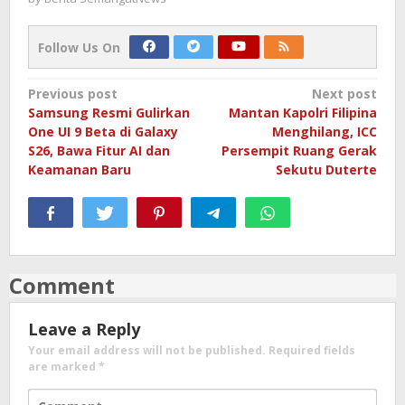
Follow Us On
Post
Previous post
Next post
Samsung Resmi Gulirkan
Mantan Kapolri Filipina
navigation
One UI 9 Beta di Galaxy
Menghilang, ICC
S26, Bawa Fitur AI dan
Persempit Ruang Gerak
Keamanan Baru
Sekutu Duterte
Comment
Leave a Reply
Your email address will not be published.
Required fields
are marked
*